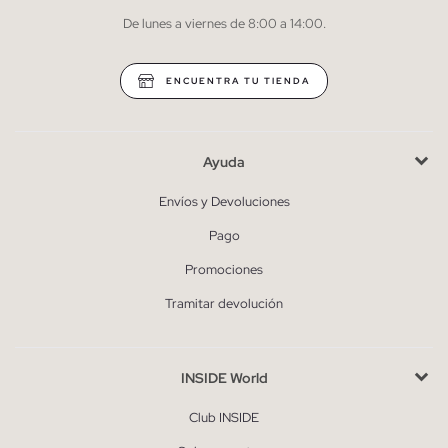
De lunes a viernes de 8:00 a 14:00.
* Puedes cancelar la suscripción en cualquier momento.
ENCUENTRA TU TIENDA
Ayuda
Envíos y Devoluciones
Pago
Promociones
Tramitar devolución
INSIDE World
Club INSIDE