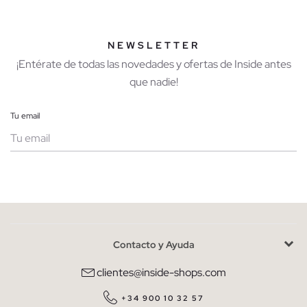
NEWSLETTER
¡Entérate de todas las novedades y ofertas de Inside antes
que nadie!
Tu email
Mujer
Hombre
Contacto y Ayuda
He leído y entiendo la
política de privacidad
y acepto recibir
comunicaciones comerciales personalizadas de Inside.
clientes@inside-shops.com
QUIERO SUSCRIBIRME
+34 900 10 32 57