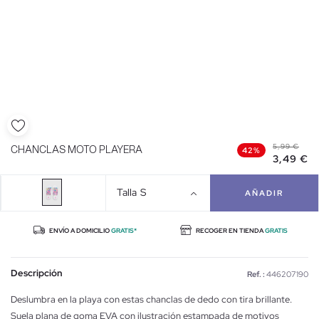
5,99 €
CHANCLAS MOTO PLAYERA
42%
3,49 €
Talla
S
AÑADIR
ENVÍO A DOMICILIO
GRATIS*
RECOGER EN TIENDA
GRATIS
Descripción
Ref. :
446207190
Deslumbra en la playa con estas chanclas de dedo con tira brillante.
Suela plana de goma EVA con ilustración estampada de motivos