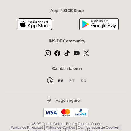
App INSIDE Shop
INSIDE Community
Cambiar idioma
ES
PT
EN
Pago seguro
INSIDE Tienda Online | Ropa y Zapatos Online
|
|
|
Política de Privacidad
Política de Cookies
Configuración de Cookies
|
|