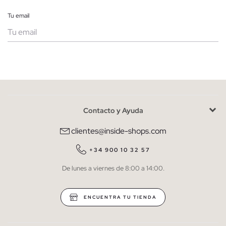
Tu email
Mujer
Hombre
Contacto y Ayuda
He leído y entiendo la
política de privacidad
y acepto recibir
comunicaciones comerciales personalizadas de Inside.
clientes@inside-shops.com
QUIERO SUSCRIBIRME
+34 900 10 32 57
De lunes a viernes de 8:00 a 14:00.
* Puedes cancelar la suscripción en cualquier momento.
ENCUENTRA TU TIENDA