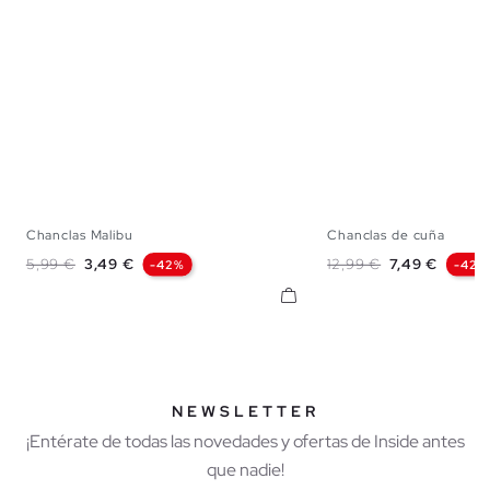
Chanclas Malibu
Chanclas de cuña
S
M
L
S
M
Precio base
Precio
Precio base
Precio
5,99 €
3,49 €
12,99 €
7,49 €
-42%
-42%
NEWSLETTER
¡Entérate de todas las novedades y ofertas de Inside antes
que nadie!