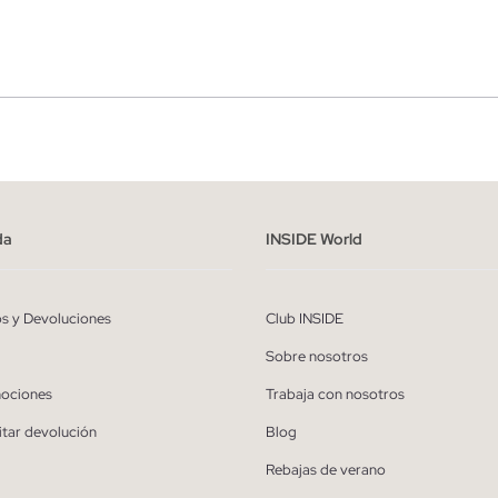
r
Hombre
ído y entiendo la
política de privacidad
y acepto recibir comunicaciones co
alizadas de Inside.
da
INSIDE World
QUIERO SUSCRIBIRME
os y Devoluciones
Club INSIDE
* Puedes cancelar la suscripción en cualquier momento.
Sobre nosotros
ociones
Trabaja con nosotros
itar devolución
Blog
Rebajas de verano