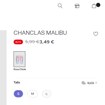
CHANCLAS MALIBU
5,99 €
3,49 €
42%
Rosa Chicle
Talla
GUÍA
S
M
L