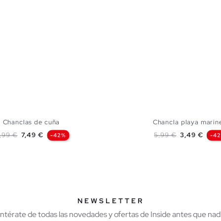
Chanclas de cuña
Chancla playa marin
ecio base
Precio
Precio base
Precio
2,99 €
7,49 €
5,99 €
3,49 €
-42%
-4
AÑADIR A MI CESTA
AÑADIR A MI CES
S
M
L
S
M
L
NEWSLETTER
Entérate de todas las novedades y ofertas de Inside antes que nadi