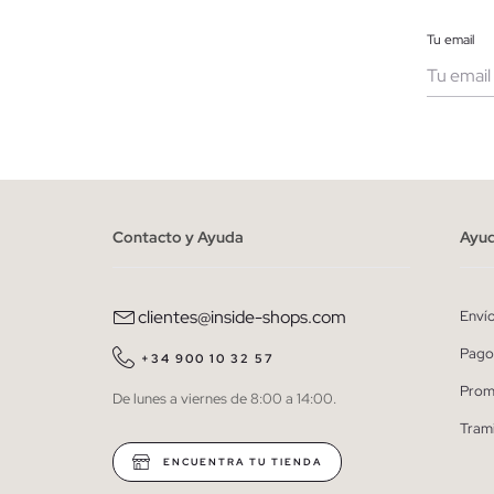
Tu email
Muje
He le
person
Contacto y Ayuda
Ayu
clientes@inside-shops.com
Enví
Pago
+34 900 10 32 57
Prom
De lunes a viernes de 8:00 a 14:00.
Tram
ENCUENTRA TU TIENDA