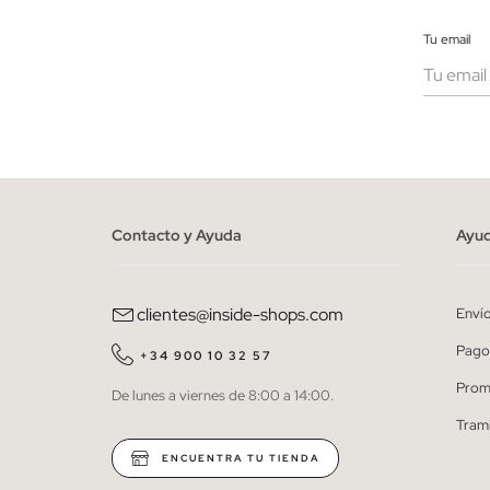
Tu email
Muje
He le
person
Contacto y Ayuda
Ayu
clientes@inside-shops.com
Enví
Pago
+34 900 10 32 57
Prom
De lunes a viernes de 8:00 a 14:00.
Tram
ENCUENTRA TU TIENDA