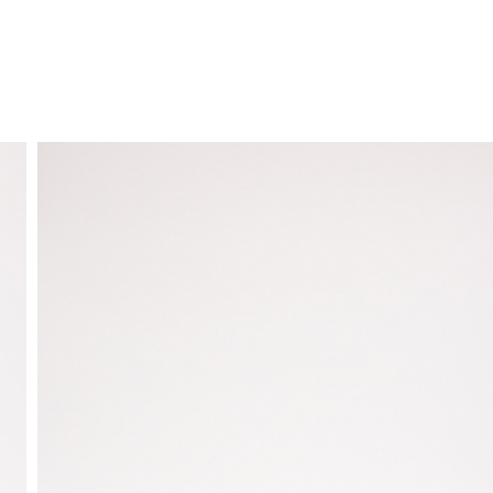
ENVÍO GRATIS
a domicilio a partir de 30 €