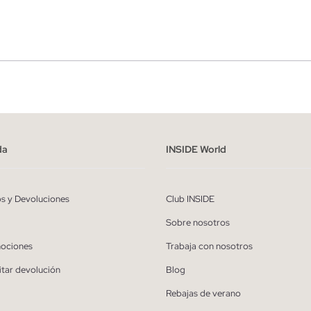
r
Hombre
ído y entiendo la
política de privacidad
y acepto recibir comunicaciones co
alizadas de Inside.
da
INSIDE World
QUIERO SUSCRIBIRME
os y Devoluciones
Club INSIDE
* Puedes cancelar la suscripción en cualquier momento.
Sobre nosotros
ociones
Trabaja con nosotros
itar devolución
Blog
Rebajas de verano