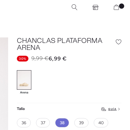
CHANCLAS PLATAFORMA
ARENA
9,99 €
6,99 €
30%
Arena
Talla
GUÍA
36
37
38
39
40