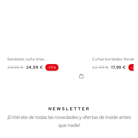
Sandalias cuña tiras...
Cuñas bordados florales
35
36
37
38
39
40
41
36
37
38
3
Precio base
Precio
Precio base
Precio
29,99 €
24,99 €
22,99 €
17,99 €
-17%
-22
NEWSLETTER
¡Entérate de todas las novedades y ofertas de Inside antes
que nadie!