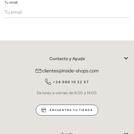
Tu email
Mujer
Hombre
Contacto y Ayuda
He leído y entiendo la
política de privacidad
y acepto recibir
comunicaciones comerciales personalizadas de Inside.
clientes@inside-shops.com
QUIERO SUSCRIBIRME
+34 900 10 32 57
De lunes a viernes de 8:00 a 14:00.
* Puedes cancelar la suscripción en cualquier momento.
ENCUENTRA TU TIENDA