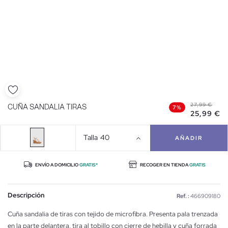
27,99 €
CUÑA SANDALIA TIRAS
7%
25,99 €
Talla
40
AÑADIR
ENVÍO A DOMICILIO
GRATIS*
RECOGER EN TIENDA
GRATIS
Descripción
Ref. :
466909180
Cuña sandalia de tiras con tejido de microfibra. Presenta pala trenzada
en la parte delantera, tira al tobillo con cierre de hebilla y cuña forrada