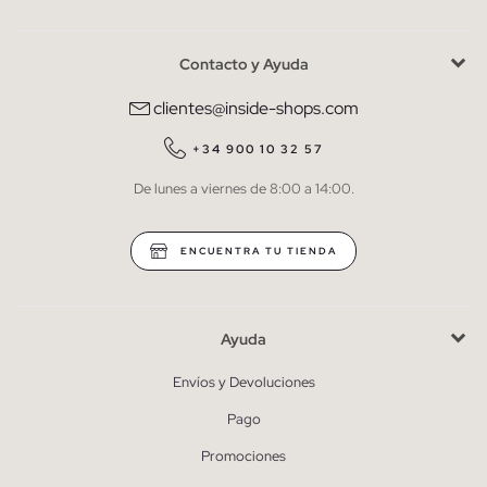
Contacto y Ayuda
He leído y entiendo la
política de privacidad
y acepto recibir
comunicaciones comerciales personalizadas de Inside.
clientes@inside-shops.com
QUIERO SUSCRIBIRME
+34 900 10 32 57
De lunes a viernes de 8:00 a 14:00.
* Puedes cancelar la suscripción en cualquier momento.
ENCUENTRA TU TIENDA
Ayuda
Envíos y Devoluciones
Pago
Promociones