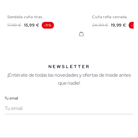
Sandalia cuña tiras
Cuña rafia cerrada
35
36
37
38
39
40
41
35
36
37
38
Precio base
Precio
Precio base
Precio
17,99 €
15,99 €
24,99 €
19,99 €
-11%
-2
NEWSLETTER
¡Entérate de todas las novedades y ofertas de Inside antes
que nadie!
Tu email
Mujer
Hombre