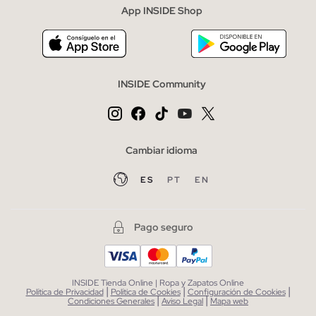
tachuelas y bordados... Y por supuesto también algunos
App INSIDE Shop
* Puedes cancelar la suscripción en cualquier momento.
diseños más originales que rompen con la imagen de la clásica
cuña... No será fácil decirte ¡Las querrás todas!
INSIDE Community
Cambiar idioma
ES
PT
EN
Pago seguro
INSIDE Tienda Online | Ropa y Zapatos Online
|
|
|
Política de Privacidad
Política de Cookies
Configuración de Cookies
|
|
Condiciones Generales
Aviso Legal
Mapa web