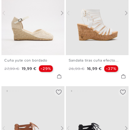
Cuña yute con bordado
Sandalia tiras cuña efecto...
35
36
37
38
39
40
35
36
37
38
39
40
Precio base
Precio
Precio base
Precio
27,99 €
19,99 €
-29%
26,99 €
16,99 €
-37%
41