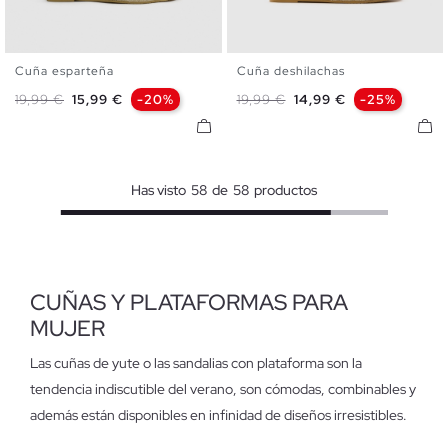
Cuña esparteña
Cuña deshilachas
35
36
37
38
39
40
35
36
37
38
39
40
Precio base
Precio
Precio base
Precio
19,99 €
15,99 €
-20%
19,99 €
14,99 €
-25%
41
41
Has visto
58
de
58
productos
CUÑAS Y PLATAFORMAS PARA
MUJER
Las cuñas de yute o las sandalias con plataforma son la
tendencia indiscutible del verano, son cómodas, combinables y
además están disponibles en infinidad de diseños irresistibles.