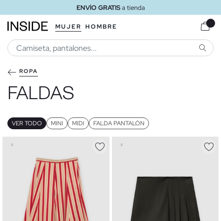
ENVÍO GRATIS
a tienda
MUJER
HOMBRE
BUSCA
ROPA
FALDAS
VER TODO
MINI
MIDI
FALDA PANTALÓN