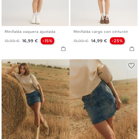
Minifalda vaquera ajustada
Minifalda cargo con cinturón
34
36
38
40
42
S
M
L
Precio base
Precio
Precio base
Precio
19,99 €
16,99 €
-15%
19,99 €
14,99 €
-25%