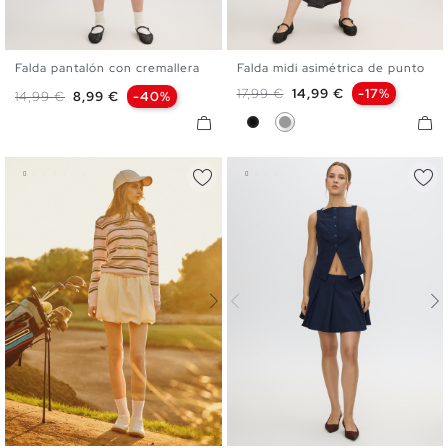
Falda pantalón con cremallera
Falda midi asimétrica de punto
S
M
L
S
M
L
Precio base
Precio
17,99 €
14,99 €
-17%
Precio base
Precio
14,99 €
8,99 €
-40%
Negro
Gris Medio