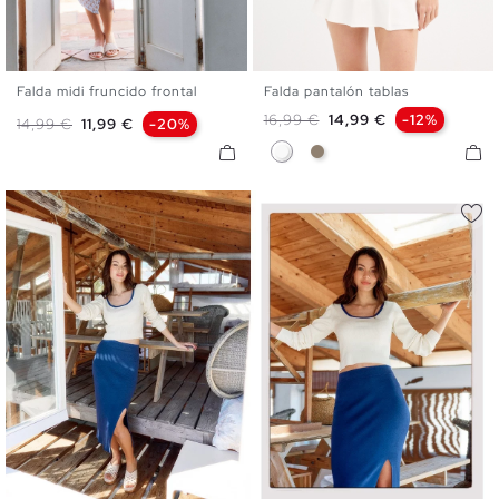
Falda midi fruncido frontal
Falda pantalón tablas
S
M
L
XS
S
M
L
XL
Precio base
Precio
16,99 €
14,99 €
-12%
Precio base
Precio
14,99 €
11,99 €
-20%
Blanco
Taupe