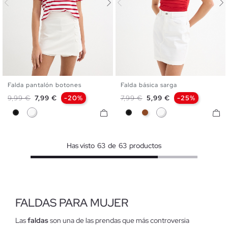
Falda pantalón botones
Falda básica sarga
S
M
L
34
36
38
40
42
Precio base
Precio
Precio base
Precio
9,99 €
7,99 €
-20%
7,99 €
5,99 €
-25%
Negro
Blanco
Negro
Marrón
Blanco
Has visto
63
de
63
productos
FALDAS PARA MUJER
Las
faldas
son una de las prendas que más controversia