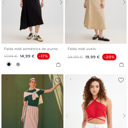
Falda midi asimétrica de punto
Falda midi vuelo
S
M
L
36
38
40
Precio base
Precio
17,99 €
14,99 €
-17%
Precio base
Precio
24,99 €
19,99 €
-20%
Negro
Gris Medio