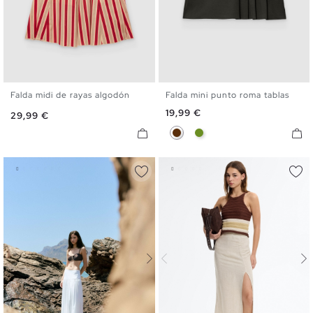
Falda midi de rayas algodón
Falda mini punto roma tablas
XS
S
M
L
XS
S
M
L
Precio
19,99 €
Precio
29,99 €
Chocolate
Verde Oliva