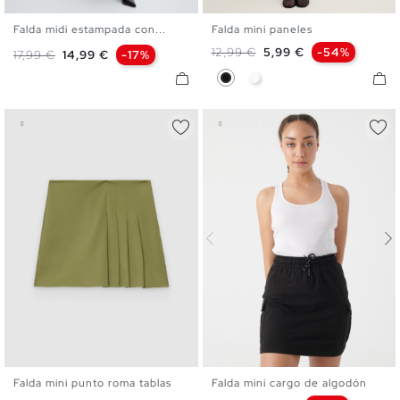
Falda midi estampada con...
Falda mini paneles
S
M
L
XS
S
M
L
Precio base
Precio
12,99 €
5,99 €
-54%
Precio base
Precio
17,99 €
14,99 €
-17%
Negro
Blanco
Falda mini punto roma tablas
Falda mini cargo de algodón
XS
S
M
L
S
M
L
XL