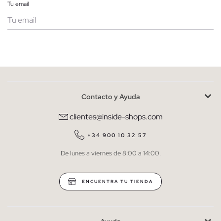
Tu email
Mujer
Hombre
Contacto y Ayuda
He leído y entiendo la
política de privacidad
y acepto recibir
comunicaciones comerciales personalizadas de Inside.
clientes@inside-shops.com
QUIERO SUSCRIBIRME
+34 900 10 32 57
De lunes a viernes de 8:00 a 14:00.
* Puedes cancelar la suscripción en cualquier momento.
ENCUENTRA TU TIENDA