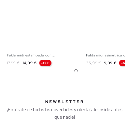
Falda midi estampada con...
Falda midi asimétrica con
S
M
L
S
M
Precio base
Precio
Precio base
Precio
17,99 €
14,99 €
25,99 €
9,99 €
-17%
-62
NEWSLETTER
¡Entérate de todas las novedades y ofertas de Inside antes
que nadie!