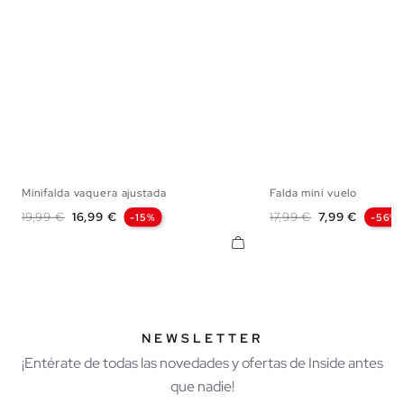
Minifalda vaquera ajustada
Falda mini vuelo
34
36
38
40
42
S
M
Precio base
Precio
Precio base
Precio
19,99 €
16,99 €
17,99 €
7,99 €
-15%
-56%
NEWSLETTER
¡Entérate de todas las novedades y ofertas de Inside antes
que nadie!