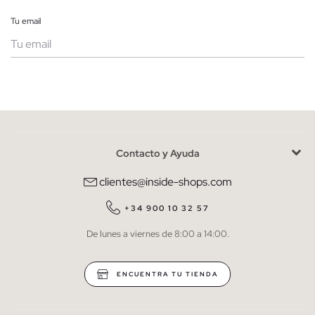
Tu email
Mujer
Hombre
Contacto y Ayuda
He leído y entiendo la
política de privacidad
y acepto recibir
comunicaciones comerciales personalizadas de Inside.
clientes@inside-shops.com
QUIERO SUSCRIBIRME
+34 900 10 32 57
De lunes a viernes de 8:00 a 14:00.
* Puedes cancelar la suscripción en cualquier momento.
ENCUENTRA TU TIENDA