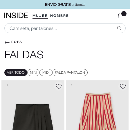
ENVÍO GRATIS
a tienda
MUJER
HOMBRE
BUSCA
ROPA
FALDAS
VER TODO
MINI
MIDI
FALDA PANTALÓN