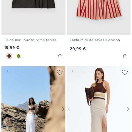
Falda mini punto roma tablas
Falda midi de rayas algodón
XS
S
M
L
XS
S
M
L
Precio
19,99 €
Precio
29,99 €
Chocolate
Verde Oliva