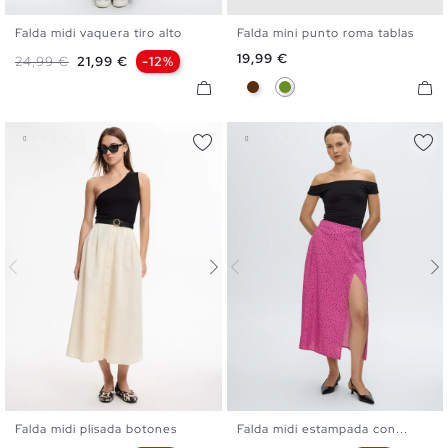
Falda midi vaquera tiro alto
Falda mini punto roma tablas
36
38
40
XS
S
M
L
Precio
19,99 €
Precio base
Precio
24,99 €
21,99 €
-12%
Chocolate
Verde Oliva
Falda midi plisada botones
Falda midi estampada con...
S
M
L
S
M
L