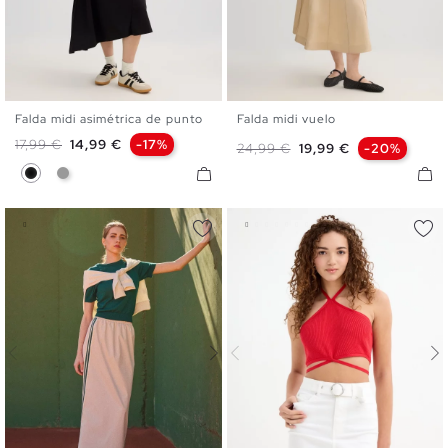
Falda midi asimétrica de punto
Falda midi vuelo
S
M
L
36
38
40
Precio base
Precio
17,99 €
14,99 €
-17%
Precio base
Precio
24,99 €
19,99 €
-20%
Negro
Gris Medio