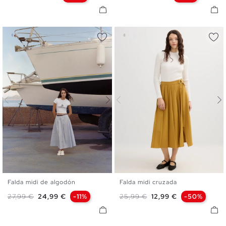
Falda midi de algodón
Falda midi cruzada
S
M
L
36
38
40
Precio base
Precio
Precio base
Precio
27,99 €
24,99 €
-11%
25,99 €
12,99 €
-50%