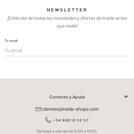
NEWSLETTER
¡Entérate de todas las novedades y ofertas de Inside antes
que nadie!
Tu email
Mujer
Hombre
Contacto y Ayuda
He leído y entiendo la
política de privacidad
y acepto recibir
comunicaciones comerciales personalizadas de Inside.
clientes@inside-shops.com
QUIERO SUSCRIBIRME
+34 900 10 32 57
De lunes a viernes de 8:00 a 14:00.
* Puedes cancelar la suscripción en cualquier momento.