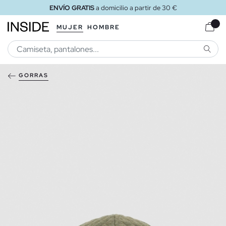
ENVÍO GRATIS
a domicilio a partir de 30 €
MUJER
HOMBRE
BUSCA
GORRAS