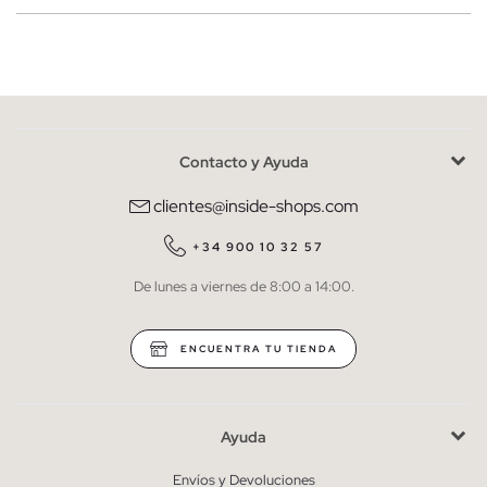
Mujer
Hombre
Contacto y Ayuda
He leído y entiendo la
política de privacidad
y acepto recibir
comunicaciones comerciales personalizadas de Inside.
clientes@inside-shops.com
QUIERO SUSCRIBIRME
+34 900 10 32 57
De lunes a viernes de 8:00 a 14:00.
* Puedes cancelar la suscripción en cualquier momento.
ENCUENTRA TU TIENDA
Ayuda
Envíos y Devoluciones