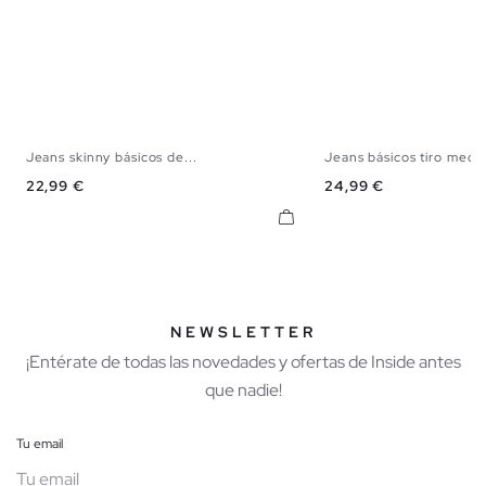
Jeans skinny básicos de...
Jeans básicos tiro medi
34
36
38
40
42
44
34
36
38
40
Precio
Precio
22,99 €
24,99 €
NEWSLETTER
¡Entérate de todas las novedades y ofertas de Inside antes
que nadie!
Tu email