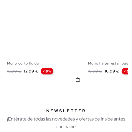
Mono corto fluido
Mono halter estampado 
XS
S
M
L
XS
S
M
Precio base
Precio
Precio base
Precio
15,99 €
12,99 €
19,99 €
16,99 €
-19%
-15
NEWSLETTER
¡Entérate de todas las novedades y ofertas de Inside antes
que nadie!