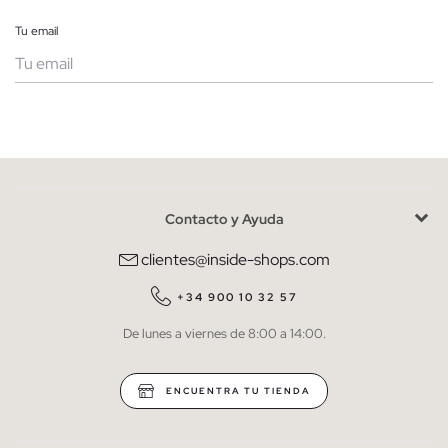
Tu email
Mujer
Hombre
Contacto y Ayuda
He leído y entiendo la
política de privacidad
y acepto recibir
comunicaciones comerciales personalizadas de Inside.
clientes@inside-shops.com
QUIERO SUSCRIBIRME
+34 900 10 32 57
De lunes a viernes de 8:00 a 14:00.
* Puedes cancelar la suscripción en cualquier momento.
ENCUENTRA TU TIENDA