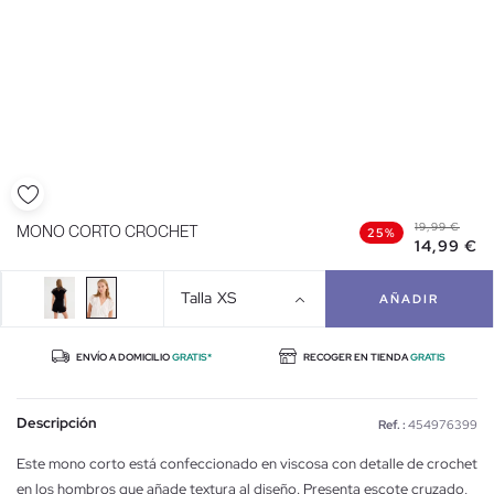
19,99 €
MONO CORTO CROCHET
25%
14,99 €
Talla
XS
AÑADIR
ENVÍO A DOMICILIO
GRATIS*
RECOGER EN TIENDA
GRATIS
Descripción
Ref. :
454976399
Este mono corto está confeccionado en viscosa con detalle de crochet
en los hombros que añade textura al diseño. Presenta escote cruzado,