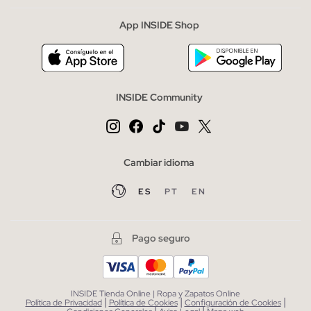
App INSIDE Shop
INSIDE Community
Cambiar idioma
ES
PT
EN
Pago seguro
INSIDE Tienda Online | Ropa y Zapatos Online
|
|
|
Política de Privacidad
Política de Cookies
Configuración de Cookies
|
|