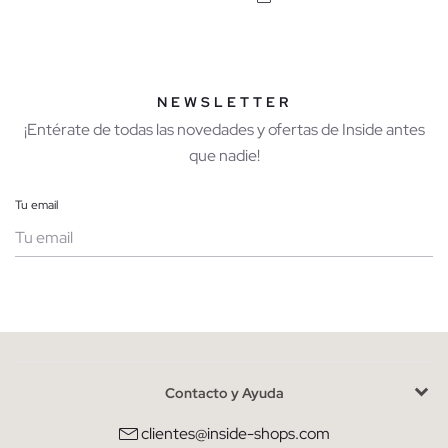
NEWSLETTER
¡Entérate de todas las novedades y ofertas de Inside antes
que nadie!
Tu email
Mujer
Hombre
Contacto y Ayuda
He leído y entiendo la
política de privacidad
y acepto recibir
comunicaciones comerciales personalizadas de Inside.
clientes@inside-shops.com