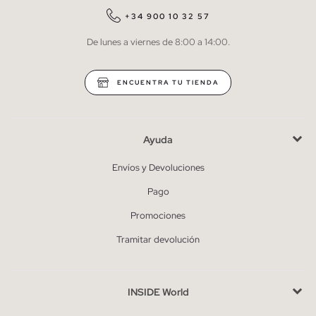
QUIERO SUSCRIBIRME
+34 900 10 32 57
De lunes a viernes de 8:00 a 14:00.
* Puedes cancelar la suscripción en cualquier momento.
ENCUENTRA TU TIENDA
Ayuda
Envíos y Devoluciones
Pago
Promociones
Tramitar devolución
INSIDE World