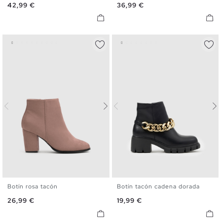
Precio
Precio
42,99 €
36,99 €
41
Botín rosa tacón
Botín tacón cadena dorada
36
37
38
39
40
41
36
37
38
39
40
41
Precio
Precio
26,99 €
19,99 €