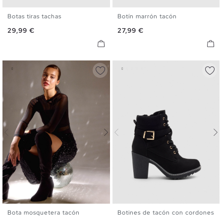
Botas tiras tachas
Botín marrón tacón
36
37
38
39
40
41
36
37
38
39
40
41
Precio
Precio
29,99 €
27,99 €
Bota mosquetera tacón
Botines de tacón con cordones
35
36
37
38
39
40
36
37
38
39
40