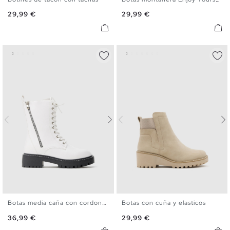
35
36
37
38
39
40
36
37
38
39
40
Precio
Precio
29,99 €
29,99 €
41
Botas media caña con cordones
Botas con cuña y elasticos
36
37
38
39
40
41
36
37
38
39
40
Precio
Precio
36,99 €
29,99 €