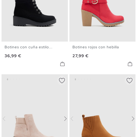
Botines con cuña estilo...
Botines rojos con hebilla
36
37
38
39
40
36
37
38
39
40
Precio
Precio
36,99 €
27,99 €