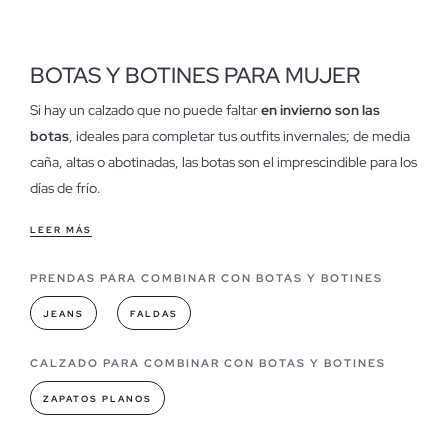
BOTAS Y BOTINES PARA MUJER
Si hay un calzado que no puede faltar
en invierno son las
botas
, ideales para completar tus outfits invernales; de media
caña, altas o abotinadas, las botas son el imprescindible para los
días de frío.
Características de nuestras botas para mujer
LEER MÁS
Todo un clásico de tendencia, que temporada tras temporada
PRENDAS PARA COMBINAR CON BOTAS Y BOTINES
nos acompaña en los meses de frío; tanto los modelos planos
como los de tacón son perfectos para combinar con prendas
JEANS
FALDAS
formales y casual, solo debes encontrar el
modelo que mejor
se adapte a tu estilo
. Descubre
las botas baratas de mujer en
CALZADO PARA COMBINAR CON BOTAS Y BOTINES
Inside
, en la sección de rebajas.
ZAPATOS PLANOS
Modelos de botas que puedes encontrar en INSIDE