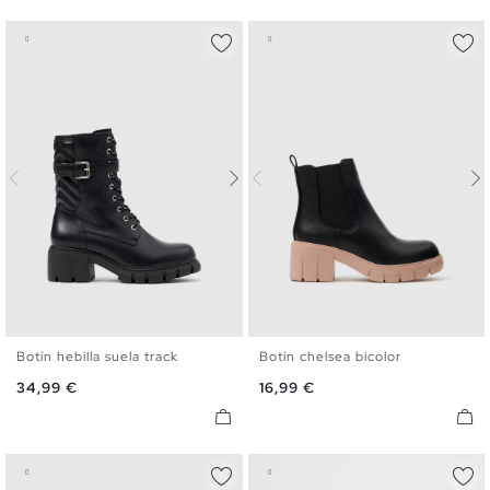
Botín hebilla suela track
Botín chelsea bicolor
36
37
38
39
40
41
36
37
38
39
40
41
Precio
Precio
34,99 €
16,99 €