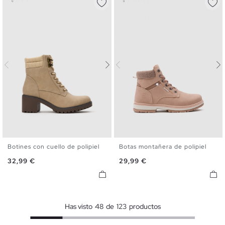
Botines con cuello de polipiel
Botas montañera de polipiel
35
36
37
38
39
40
36
37
38
39
40
Precio
Precio
32,99 €
29,99 €
41
Has visto
48
de
123
productos