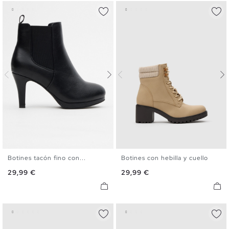
Botines tacón fino con...
Botines con hebilla y cuello
36
37
38
39
40
36
37
38
39
40
Precio
Precio
29,99 €
29,99 €