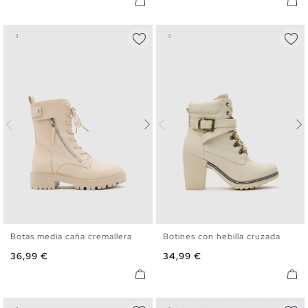
Botas media caña cremallera
Botines con hebilla cruzada
36
37
38
39
40
41
36
37
38
39
40
Precio
Precio
36,99 €
34,99 €