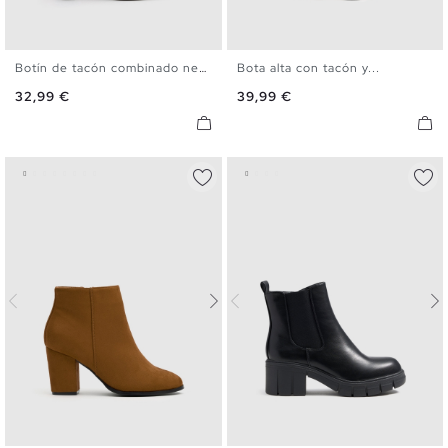
Botín de tacón combinado negro
Bota alta con tacón y...
35
36
37
38
39
40
36
37
38
39
40
Precio
Precio
32,99 €
39,99 €
41