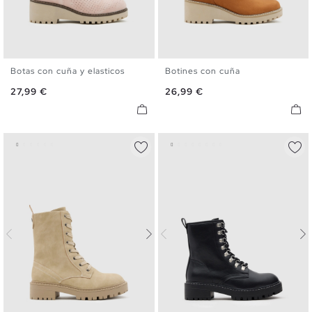
Botas con cuña y elasticos
Botines con cuña
36
37
38
39
40
36
37
38
39
40
Precio
Precio
27,99 €
26,99 €