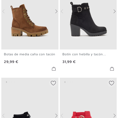
Botas de media caña con tacón
Botín con hebilla y tacón...
36
37
38
39
40
36
37
38
39
40
41
Precio
Precio
29,99 €
31,99 €