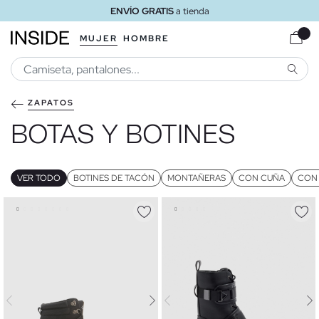
ENVÍO GRATIS
a tienda
MUJER
HOMBRE
BUSCA
ZAPATOS
BOTAS Y BOTINES
VER TODO
BOTINES DE TACÓN
MONTAÑERAS
CON CUÑA
CON