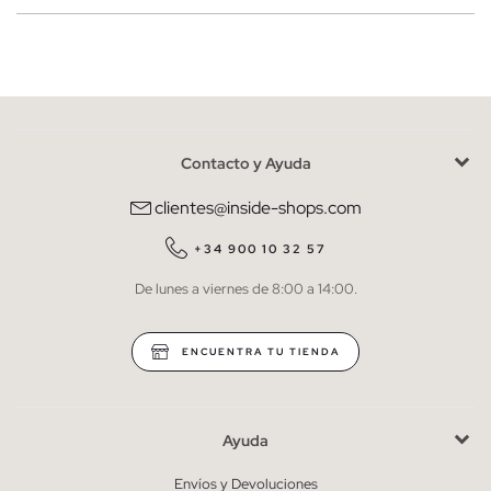
Mujer
Hombre
Contacto y Ayuda
He leído y entiendo la
política de privacidad
y acepto recibir
comunicaciones comerciales personalizadas de Inside.
clientes@inside-shops.com
QUIERO SUSCRIBIRME
+34 900 10 32 57
De lunes a viernes de 8:00 a 14:00.
* Puedes cancelar la suscripción en cualquier momento.
ENCUENTRA TU TIENDA
Ayuda
Envíos y Devoluciones