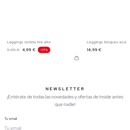
Leggings ciclista tiro alto
Leggings bloques azule
S
M
L
XL
S
M
Precio base
Precio
Precio
5,99 €
4,99 €
14,99 €
-17%
NEWSLETTER
¡Entérate de todas las novedades y ofertas de Inside antes
que nadie!
Tu email