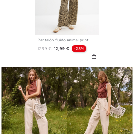
Pantalón fluido animal print
S
M
L
Precio base
Precio
17,99 €
12,99 €
-28%