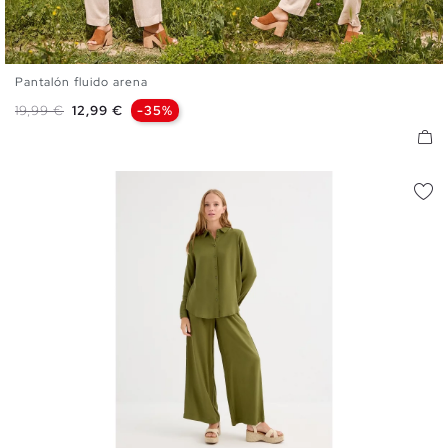
Pantalón fluido arena
S
M
L
Precio base
Precio
19,99 €
12,99 €
-35%