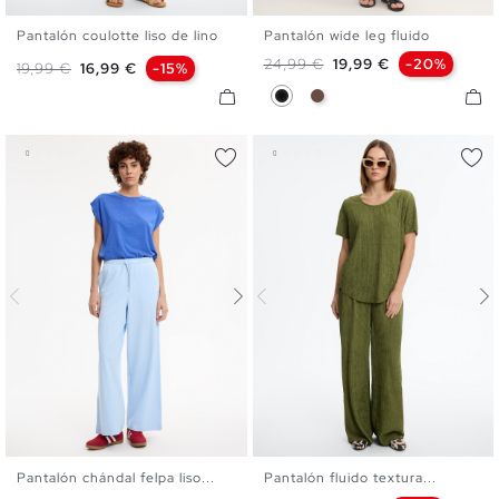
Pantalón coulotte liso de lino
Pantalón wide leg fluido
S
M
L
S
M
L
Precio base
Precio
24,99 €
19,99 €
-20%
Precio base
Precio
19,99 €
16,99 €
-15%
Negro
Marrón Tostado
Pantalón chándal felpa liso...
Pantalón fluido textura...
XS
S
M
L
S
M
L