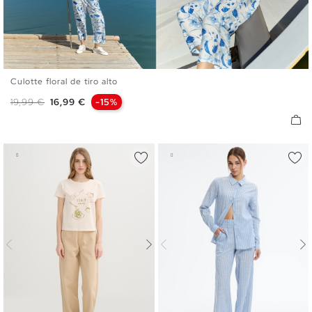
Culotte floral de tiro alto
S
M
L
Precio base
Precio
19,99 €
16,99 €
-15%