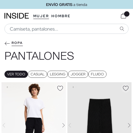
ENVÍO GRATIS
a tienda
MUJER
HOMBRE
BUSCA
ROPA
PANTALONES
VER TODO
CASUAL
LEGGING
JOGGER
FLUIDO