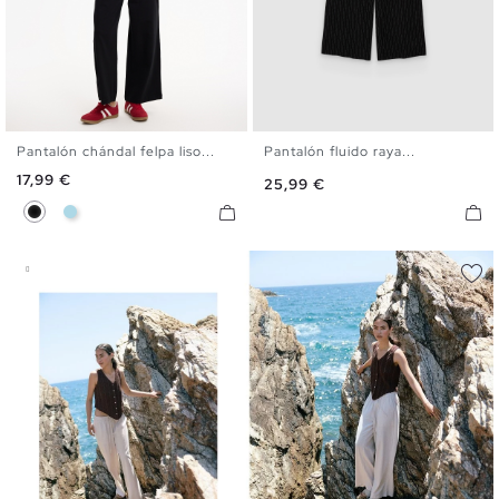
Pantalón chándal felpa liso...
Pantalón fluido raya...
XS
S
M
L
34
36
38
40
Precio
17,99 €
Precio
25,99 €
Negro
Azul Claro