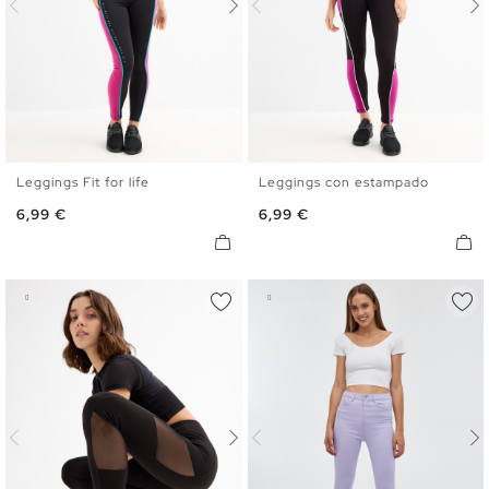
Leggings Fit for life
Leggings con estampado
S
M
L
S
M
L
Precio
Precio
6,99 €
6,99 €