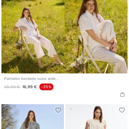
Pantalón bordado suizo wide...
S
M
L
Precio base
Precio
25,99 €
16,99 €
-35%