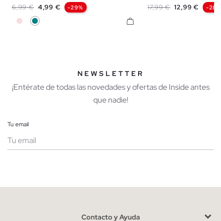
Precio base
Precio
Precio base
Precio
6,99 €
4,99 €
17,99 €
12,99 €
-29%
-28
Rosa Nude
Verde Azulado
NEWSLETTER
¡Entérate de todas las novedades y ofertas de Inside antes
que nadie!
Tu email
Mujer
Hombre
Contacto y Ayuda
He leído y entiendo la
política de privacidad
y acepto recibir