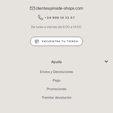
comunicaciones comerciales personalizadas de Inside.
clientes@inside-shops.com
QUIERO SUSCRIBIRME
+34 900 10 32 57
De lunes a viernes de 8:00 a 14:00.
* Puedes cancelar la suscripción en cualquier momento.
ENCUENTRA TU TIENDA
Ayuda
Envíos y Devoluciones
Pago
Promociones
Tramitar devolución