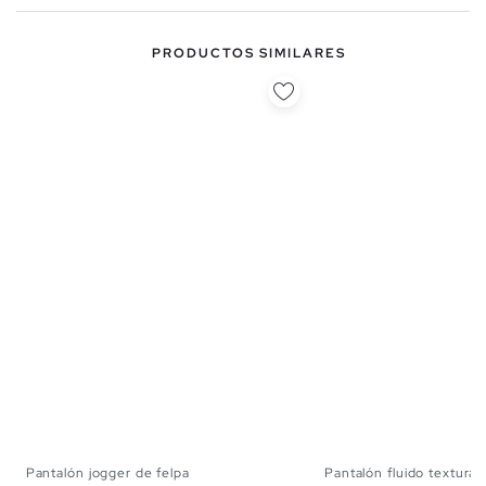
PRODUCTOS SIMILARES
Pantalón jogger de felpa
Pantalón fluido textura..
XS
S
M
L
S
M