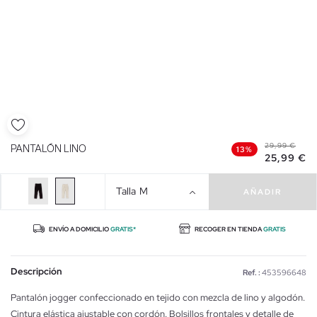
29,99 €
PANTALÓN LINO
13%
25,99 €
Talla
M
AÑADIR
ENVÍO A DOMICILIO
GRATIS*
RECOGER EN TIENDA
GRATIS
Descripción
Ref. :
453596648
Pantalón jogger confeccionado en tejido con mezcla de lino y algodón.
Cintura elástica ajustable con cordón. Bolsillos frontales y detalle de