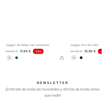
Jogger de felpa con cordones
Jogger lino tiro alto
XS
S
M
L
XL
38
40
42
Precio base
Precio
Precio base
Precio
24,99 €
17,99 €
24,99 €
19,99 €
-28%
-2
Beige
Azul Petróleo
Beige
Azul Marino
NEWSLETTER
¡Entérate de todas las novedades y ofertas de Inside antes
que nadie!