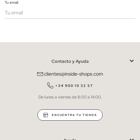
Tu email
Mujer
Hombre
Contacto y Ayuda
He leído y entiendo la
política de privacidad
y acepto recibir
comunicaciones comerciales personalizadas de Inside.
clientes@inside-shops.com
QUIERO SUSCRIBIRME
+34 900 10 32 57
De lunes a viernes de 8:00 a 14:00.
* Puedes cancelar la suscripción en cualquier momento.
ENCUENTRA TU TIENDA