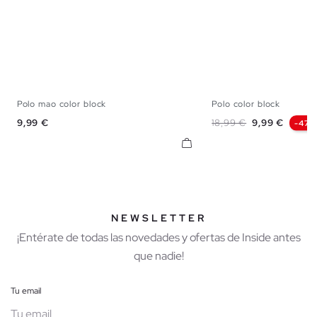
Polo mao color block
Polo color block
S
M
L
XXL
S
M
L
X
Precio
Precio base
Precio
9,99 €
18,99 €
9,99 €
-47%
NEWSLETTER
¡Entérate de todas las novedades y ofertas de Inside antes
que nadie!
Tu email