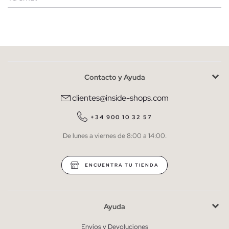
Mujer
Hombre
Contacto y Ayuda
He leído y entiendo la
política de privacidad
y acepto recibir
comunicaciones comerciales personalizadas de Inside.
clientes@inside-shops.com
QUIERO SUSCRIBIRME
+34 900 10 32 57
De lunes a viernes de 8:00 a 14:00.
* Puedes cancelar la suscripción en cualquier momento.
ENCUENTRA TU TIENDA
Ayuda
Envíos y Devoluciones