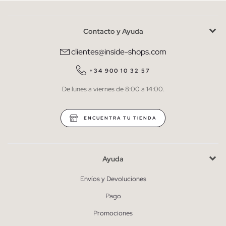
Contacto y Ayuda
He leído y entiendo la
política de privacidad
y acepto recibir
comunicaciones comerciales personalizadas de Inside.
clientes@inside-shops.com
QUIERO SUSCRIBIRME
+34 900 10 32 57
De lunes a viernes de 8:00 a 14:00.
* Puedes cancelar la suscripción en cualquier momento.
ENCUENTRA TU TIENDA
Ayuda
Envíos y Devoluciones
Pago
Promociones