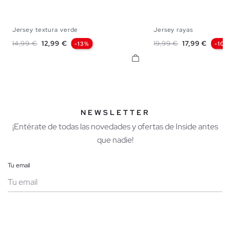
Jersey textura verde
Jersey rayas
S
M
L
XL
S
M
L
Precio base
Precio
Precio base
Precio
14,99 €
12,99 €
19,99 €
17,99 €
-13%
-10%
NEWSLETTER
¡Entérate de todas las novedades y ofertas de Inside antes
que nadie!
Tu email
Mujer
Hombre