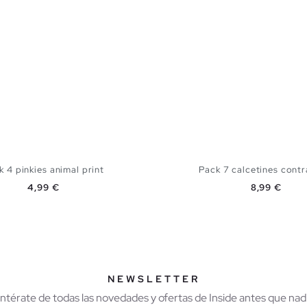
k 4 pinkies animal print
Pack 7 calcetines contra
Precio
Precio
4,99 €
8,99 €
AÑADIR A MI CESTA
AÑADIR A MI CES
U
U
NEWSLETTER
Entérate de todas las novedades y ofertas de Inside antes que nadi