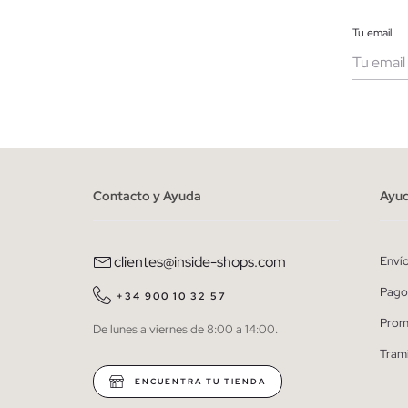
Tu email
Muje
He le
person
Contacto y Ayuda
Ayu
clientes@inside-shops.com
Enví
Pago
+34 900 10 32 57
Prom
De lunes a viernes de 8:00 a 14:00.
Tram
ENCUENTRA TU TIENDA