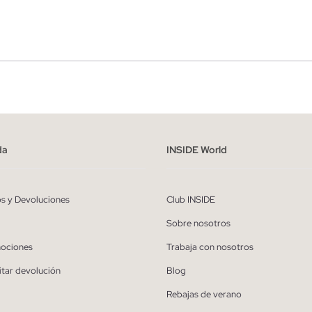
r
Hombre
ído y entiendo la
política de privacidad
y acepto recibir comunicaciones co
alizadas de Inside.
da
INSIDE World
QUIERO SUSCRIBIRME
os y Devoluciones
Club INSIDE
* Puedes cancelar la suscripción en cualquier momento.
Sobre nosotros
ociones
Trabaja con nosotros
itar devolución
Blog
Rebajas de verano