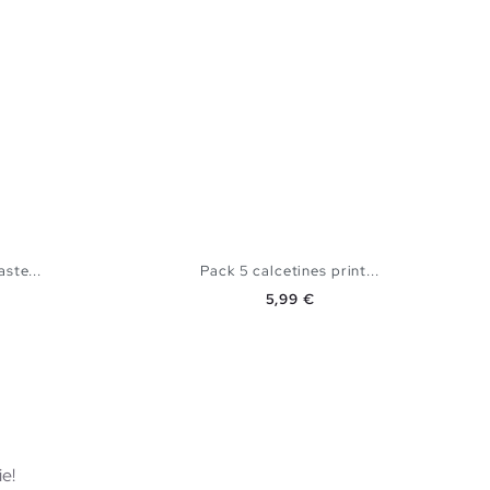
ste...
Pack 5 calcetines print...
Precio
5,99 €
TA
AÑADIR A MI CESTA
U
e!