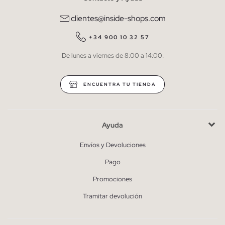
comunicaciones comerciales personalizadas de Inside.
clientes@inside-shops.com
QUIERO SUSCRIBIRME
+34 900 10 32 57
De lunes a viernes de 8:00 a 14:00.
* Puedes cancelar la suscripción en cualquier momento.
ENCUENTRA TU TIENDA
Ayuda
Envíos y Devoluciones
Pago
Promociones
Tramitar devolución