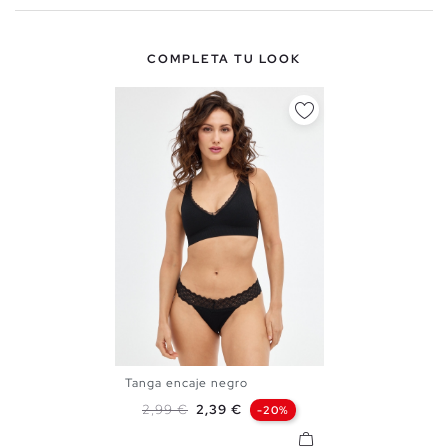
COMPLETA TU LOOK
Tanga encaje negro
S
M
L
Precio base
Precio
2,99 €
2,39 €
-20%