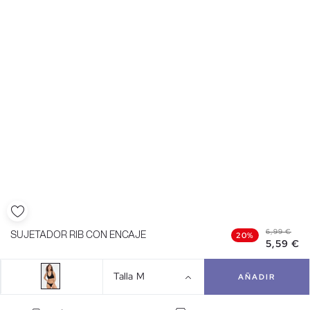
6,99 €
SUJETADOR RIB CON ENCAJE
20%
5,59 €
Talla
M
AÑADIR