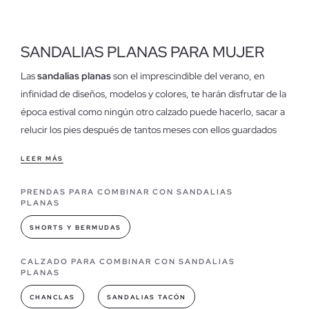
SANDALIAS PLANAS PARA MUJER
Las
sandalias planas
son el imprescindible del verano, en
infinidad de diseños, modelos y colores, te harán disfrutar de la
época estival como ningún otro calzado puede hacerlo, sacar a
relucir los pies después de tantos meses con ellos guardados
en calzado cerrado es una sensación indescriptible y al mismo
LEER MÁS
tiempo placentera que solo las sandalias planas pueden
conceder.
PRENDAS PARA COMBINAR CON SANDALIAS
PLANAS
Características de nuestras sandalias planas para mujer
SHORTS Y BERMUDAS
Son frescas, ligeras, atrevidas, sencillas y muy estilosas, por no
hablar de la comodidad y las mil y una posibilidades en las que
CALZADO PARA COMBINAR CON SANDALIAS
las puedes combinar
, por ello no olvides tener en tu armario
PLANAS
un surtido de sandalias planas que den rienda suelta a tus pies y
CHANCLAS
SANDALIAS TACÓN
vida a tus outfits veraniegos.