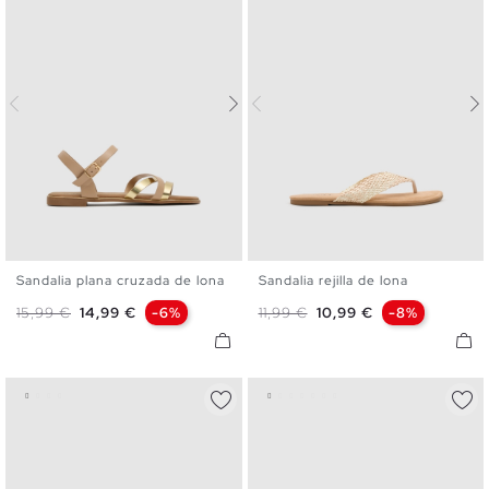
Sandalia plana cruzada de lona
Sandalia rejilla de lona
36
37
38
39
40
41
36
37
38
39
40
41
Precio base
Precio
Precio base
Precio
15,99 €
14,99 €
-6%
11,99 €
10,99 €
-8%