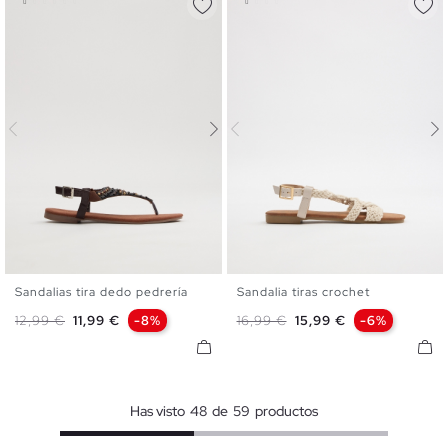
Sandalias tira dedo pedrería
Sandalia tiras crochet
36
37
38
39
40
36
37
38
39
40
41
Precio base
Precio
Precio base
Precio
12,99 €
11,99 €
-8%
16,99 €
15,99 €
-6%
Has visto
48
de
59
productos