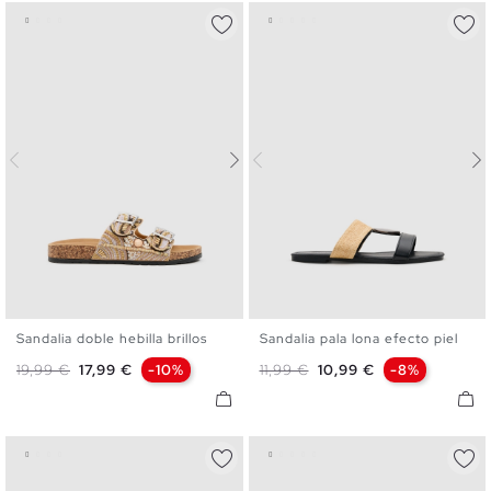
Sandalia doble hebilla brillos
Sandalia pala lona efecto piel
36
37
38
39
40
36
37
38
39
40
41
Precio base
Precio
Precio base
Precio
19,99 €
17,99 €
-10%
11,99 €
10,99 €
-8%