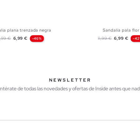
lia plana trenzada negra
Sandalia pala flor
ecio base
Precio
Precio base
Precio
2,99 €
6,99 €
11,99 €
6,99 €
-46%
-4
AÑADIR A MI CESTA
AÑADIR A MI CES
37
38
39
40
35
36
37
38
39
NEWSLETTER
Entérate de todas las novedades y ofertas de Inside antes que nadi
r
Hombre