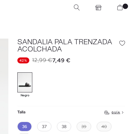
SANDALIA PALA TRENZADA
ACOLCHADA
12,99 €
7,49 €
42%
Negro
Talla
GUÍA
36
37
38
39
40