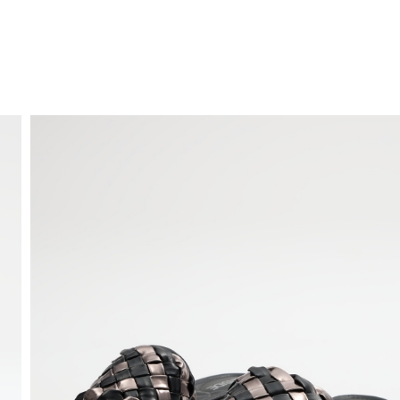
ENVÍO GRATIS
a domicilio a partir de 30 €