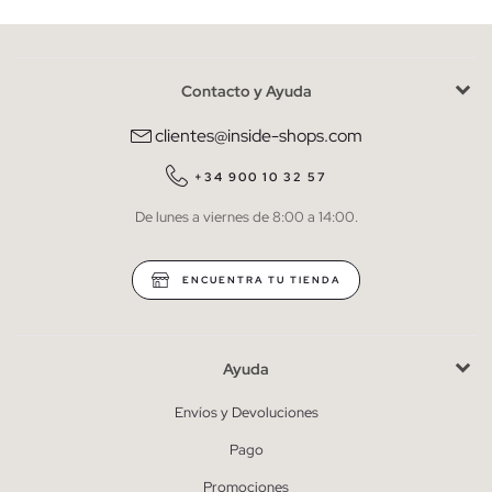
Contacto y Ayuda
He leído y entiendo la
política de privacidad
y acepto recibir
comunicaciones comerciales personalizadas de Inside.
clientes@inside-shops.com
QUIERO SUSCRIBIRME
+34 900 10 32 57
De lunes a viernes de 8:00 a 14:00.
* Puedes cancelar la suscripción en cualquier momento.
ENCUENTRA TU TIENDA
Ayuda
Envíos y Devoluciones
Pago
Promociones