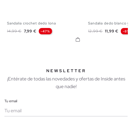
Sandalia crochet dedo lona
Sandalia dedo blanco y 
36
37
38
39
40
35
36
37
38
Precio base
Precio
Precio base
Precio
14,99 €
7,99 €
12,99 €
11,99 €
-47%
-8%
NEWSLETTER
¡Entérate de todas las novedades y ofertas de Inside antes
que nadie!
Tu email
Mujer
Hombre