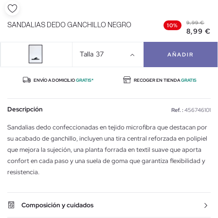
9,99 €
SANDALIAS DEDO GANCHILLO NEGRO
10%
8,99 €
Talla
37
AÑADIR
ENVÍO A DOMICILIO
GRATIS*
RECOGER EN TIENDA
GRATIS
Descripción
Ref. :
456746101
Sandalias dedo confeccionadas en tejido microfibra que destacan por
su acabado de ganchillo, incluyen una tira central reforzada en polipiel
que mejora la sujeción, una planta forrada en textil suave que aporta
confort en cada paso y una suela de goma que garantiza flexibilidad y
resistencia.
Composición y cuidados