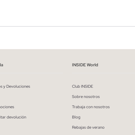
r
Hombre
ído y entiendo la
política de privacidad
y acepto recibir comunicaciones co
alizadas de Inside.
da
INSIDE World
QUIERO SUSCRIBIRME
os y Devoluciones
Club INSIDE
* Puedes cancelar la suscripción en cualquier momento.
Sobre nosotros
ociones
Trabaja con nosotros
itar devolución
Blog
Rebajas de verano