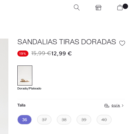
SANDALIAS TIRAS DORADAS
15,99 €
12,99 €
19%
Dorado/Plateado
Talla
GUÍA
36
37
38
39
40