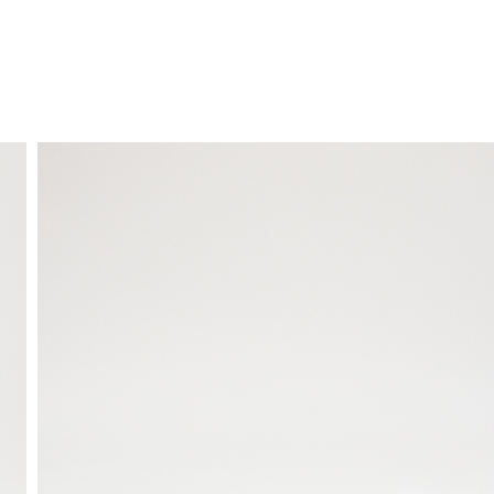
ENVÍO GRATIS
a domicilio a partir de 30 €