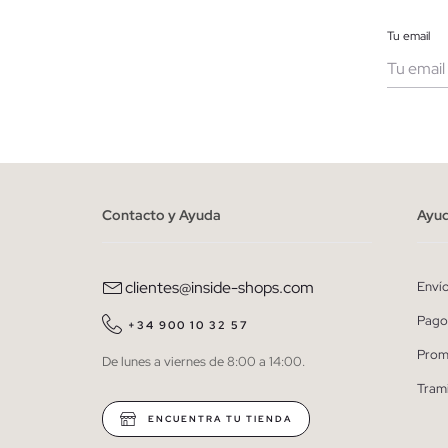
Tu email
Muje
He le
person
Contacto y Ayuda
Ayu
clientes@inside-shops.com
Enví
Pago
+34 900 10 32 57
Prom
De lunes a viernes de 8:00 a 14:00.
Tram
ENCUENTRA TU TIENDA