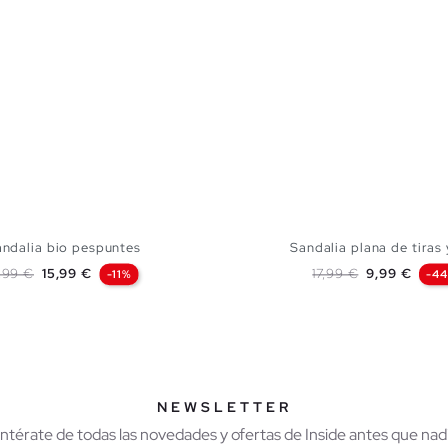
andalia bio pespuntes
Sandalia plana de tiras 
recio base
Precio
Precio base
Precio
7,99 €
15,99 €
17,99 €
9,99 €
-11%
-4
AÑADIR A MI CESTA
AÑADIR A MI CES
37
38
39
40
41
36
37
38
39
NEWSLETTER
Entérate de todas las novedades y ofertas de Inside antes que nadi