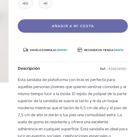
40
41
AÑADIR A MI CESTA
ENVÍO A DOMICILIO
GRATIS*
RECOGER EN TIENDA
GRATIS
Descripción
Ref. :
436836190
Esta sandalia de plataforma con tiras es perfecta para
aquellas personas jóvenes que quieren sentirse cómodas y al
mismo tiempo lucir a la moda. El tejido de polipiel de la parte
superior de la sandalia es suave al tacto y le da un toque
moderno mientras que el tacón de 6,5 cm de alto y el piso de
2,5 cm de alto le darán a tus pies una comodidad extra. La
suela de goma es resistente y ofrece una excelente
adherencia en cualquier superficie. Esta sandalia es ideal para
lucir en eventos sociales, celebraciones especiales o