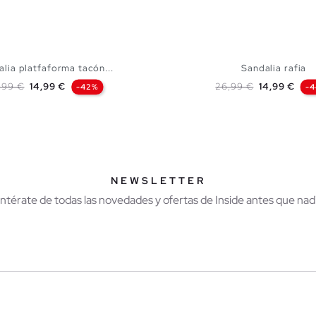
lia platfaforma tacón...
Sandalia rafia
ecio base
Precio
Precio base
Precio
,99 €
14,99 €
26,99 €
14,99 €
-42%
-
AÑADIR A MI CESTA
AÑADIR A MI CES
37
38
39
40
41
35
36
37
38
39
NEWSLETTER
Entérate de todas las novedades y ofertas de Inside antes que nadi
r
Hombre