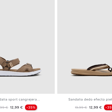
alia sport cangrejera...
Sandalia dedo efecto pie
ecio base
Precio
Precio base
Precio
,99 €
12,99 €
-35%
19,99 €
12,99 €
-3