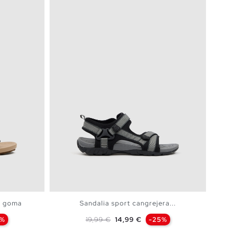
l goma
Sandalia sport cangrejera...
Precio base
Precio
5%
19,99 €
14,99 €
-25%