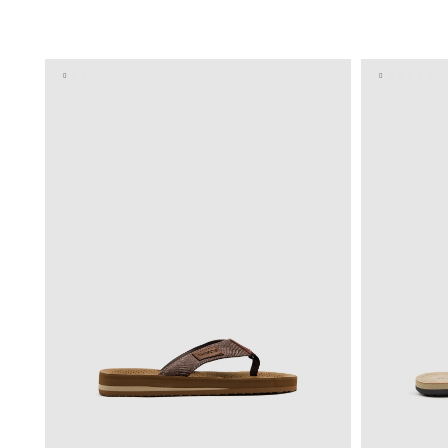
AÑADIR A MI CESTA
40
41
42
43
44
45
40