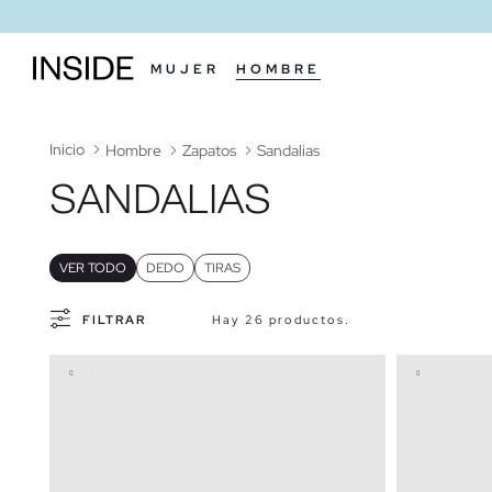
MUJER
HOMBRE
Inicio
Hombre
Zapatos
Sandalias
SANDALIAS
VER TODO
DEDO
TIRAS
FILTRAR
Hay 26 productos.