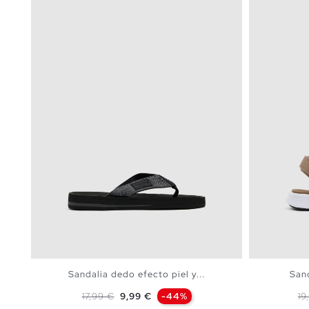
Sandalia dedo efecto piel y...
Sand
Precio base
Precio
Pr
17,99 €
9,99 €
-44%
19