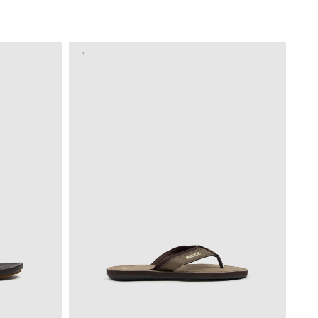
A
AÑADIR A MI CESTA
4
45
40
41
42
43
44
45