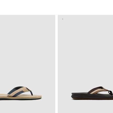
AÑADIR A MI CESTA
AÑADIR A MI CEST
41
42
43
44
45
40
41
42
43
4