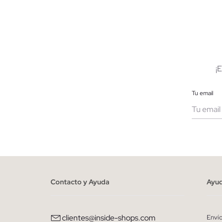
AÑADIR A MI CESTA
XS
S
M
L
34
¡
Tu email
Muje
He le
person
Contacto y Ayuda
Ayu
clientes@inside-shops.com
Enví