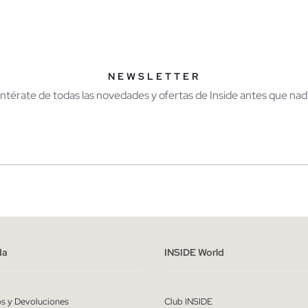
AÑADIR A MI CESTA
AÑADIR A MI CES
36
38
40
42
S
M
L
X
NEWSLETTER
Entérate de todas las novedades y ofertas de Inside antes que nadi
r
Hombre
ído y entiendo la
política de privacidad
y acepto recibir comunicaciones co
alizadas de Inside.
da
INSIDE World
QUIERO SUSCRIBIRME
os y Devoluciones
Club INSIDE
* Puedes cancelar la suscripción en cualquier momento.