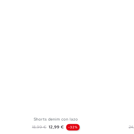
Shorts denim con lazo
Precio base
Precio
Pr
18,99 €
12,99 €
24
-32%