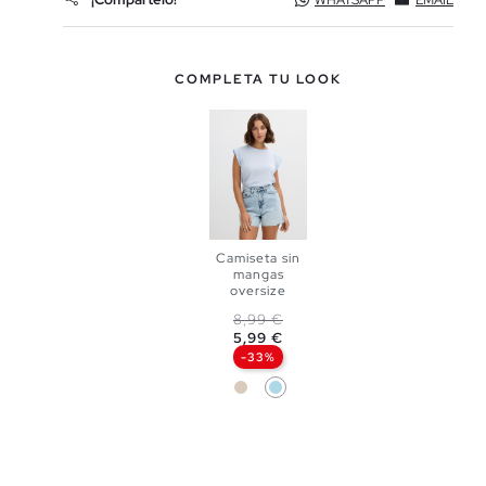
WHATSAPP
EMAIL
COMPLETA TU LOOK
Camiseta sin
mangas
oversize
AÑADIR A
Precio base
Precio
8,99 €
5,99 €
MI CESTA
-33%
XS
S
Blanco Roto
Azul Claro
M
L