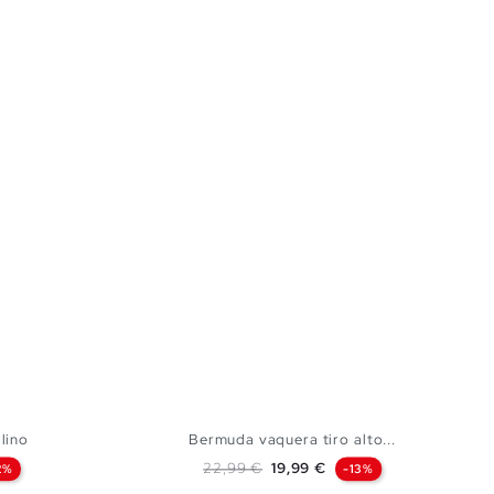
lino
Bermuda vaquera tiro alto...
Precio base
Precio
22,99 €
19,99 €
2%
-13%