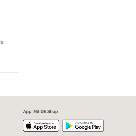
TA
AÑADIR A MI CESTA
L
36
38
40
42
44
e!
merciales
App INSIDE Shop