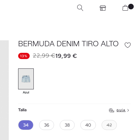
BERMUDA DENIM TIRO ALTO
22,99 €
19,99 €
13%
Azul
Talla
GUÍA
34
36
38
40
42