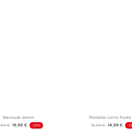
Bermuda denim
Pantalón corto fluido 
ecio base
Precio
Precio base
Precio
,99 €
19,99 €
16,99 €
14,99 €
-20%
-1