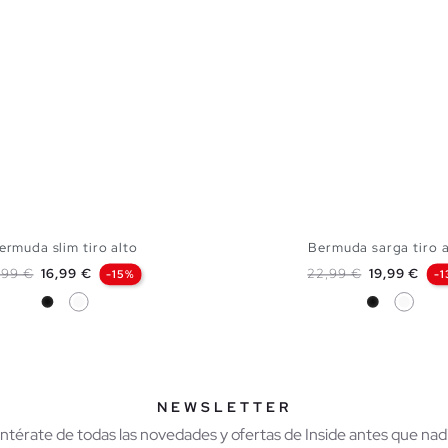
ermuda slim tiro alto
Bermuda sarga tiro a
ecio base
Precio
Precio base
Precio
,99 €
16,99 €
22,99 €
19,99 €
-15%
-
Negro
Blanco
Negro
Blanco
AÑADIR A MI CESTA
AÑADIR A MI CES
38
40
42
44
36
38
40
42
NEWSLETTER
Entérate de todas las novedades y ofertas de Inside antes que nadi