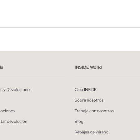
r
Hombre
ído y entiendo la
política de privacidad
y acepto recibir comunicaciones co
alizadas de Inside.
da
INSIDE World
QUIERO SUSCRIBIRME
os y Devoluciones
Club INSIDE
* Puedes cancelar la suscripción en cualquier momento.
Sobre nosotros
ociones
Trabaja con nosotros
itar devolución
Blog
Rebajas de verano