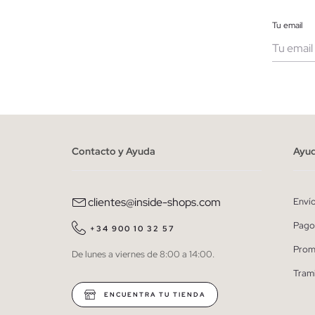
Tu email
Muje
He le
person
Contacto y Ayuda
Ayu
clientes@inside-shops.com
Enví
Pago
+34 900 10 32 57
Prom
De lunes a viernes de 8:00 a 14:00.
Tram
ENCUENTRA TU TIENDA