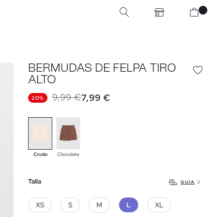
BERMUDAS DE FELPA TIRO
ALTO
9,99 €
7,99 €
20%
Crudo
Chocolate
Talla
GUÍA
XS
S
M
L
XL