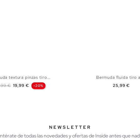
da textura pinzas tiro...
Bermuda fluida tiro 
ecio base
Precio
Precio
,99 €
19,99 €
25,99 €
-20%
AÑADIR A MI CESTA
AÑADIR A MI CES
38
40
42
44
S
M
L
X
NEWSLETTER
Entérate de todas las novedades y ofertas de Inside antes que nadi