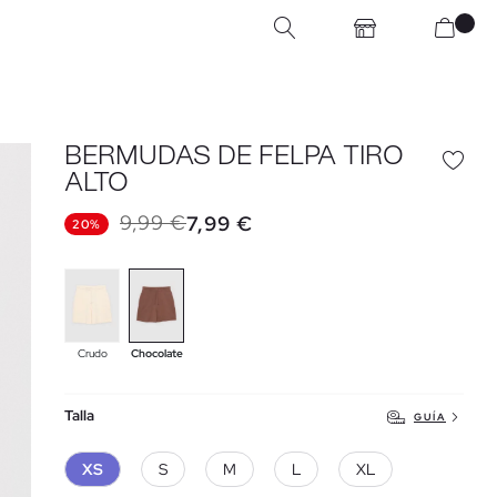
BERMUDAS DE FELPA TIRO
ALTO
9,99 €
7,99 €
20%
Crudo
Chocolate
Talla
GUÍA
XS
S
M
L
XL