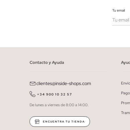
Tu email
Muje
He le
person
Contacto y Ayuda
Ayu
clientes@inside-shops.com
Enví
Pago
+34 900 10 32 57
Prom
De lunes a viernes de 8:00 a 14:00.
Tram
ENCUENTRA TU TIENDA