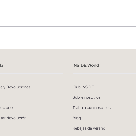
r
Hombre
ído y entiendo la
política de privacidad
y acepto recibir comunicaciones co
alizadas de Inside.
da
INSIDE World
QUIERO SUSCRIBIRME
os y Devoluciones
Club INSIDE
* Puedes cancelar la suscripción en cualquier momento.
Sobre nosotros
ociones
Trabaja con nosotros
itar devolución
Blog
Rebajas de verano