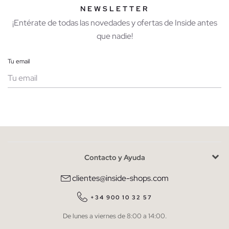
NEWSLETTER
¡Entérate de todas las novedades y ofertas de Inside antes
que nadie!
Tu email
Mujer
Hombre
Contacto y Ayuda
He leído y entiendo la
política de privacidad
y acepto recibir
comunicaciones comerciales personalizadas de Inside.
clientes@inside-shops.com
QUIERO SUSCRIBIRME
+34 900 10 32 57
De lunes a viernes de 8:00 a 14:00.
* Puedes cancelar la suscripción en cualquier momento.