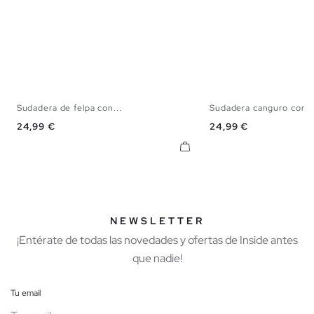
Sudadera de felpa con...
Sudadera canguro con 
S
M
L
XL
XXL
S
M
L
X
Precio
Precio
24,99 €
24,99 €
NEWSLETTER
¡Entérate de todas las novedades y ofertas de Inside antes
que nadie!
Tu email