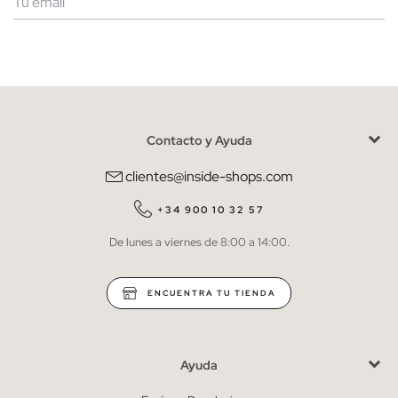
Mujer
Hombre
Contacto y Ayuda
He leído y entiendo la
política de privacidad
y acepto recibir
comunicaciones comerciales personalizadas de Inside.
clientes@inside-shops.com
QUIERO SUSCRIBIRME
+34 900 10 32 57
De lunes a viernes de 8:00 a 14:00.
* Puedes cancelar la suscripción en cualquier momento.
ENCUENTRA TU TIENDA
Ayuda