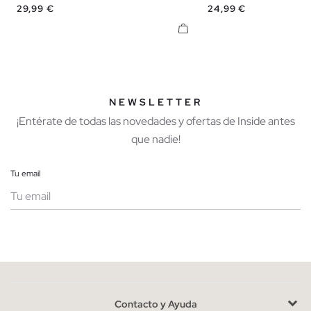
Precio
Precio
29,99 €
24,99 €
NEWSLETTER
¡Entérate de todas las novedades y ofertas de Inside antes
que nadie!
Tu email
Mujer
Hombre
Contacto y Ayuda
He leído y entiendo la
política de privacidad
y acepto recibir