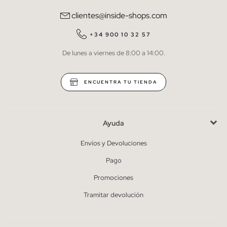
comunicaciones comerciales personalizadas de Inside.
clientes@inside-shops.com
QUIERO SUSCRIBIRME
+34 900 10 32 57
De lunes a viernes de 8:00 a 14:00.
* Puedes cancelar la suscripción en cualquier momento.
ENCUENTRA TU TIENDA
Ayuda
Envíos y Devoluciones
Pago
Promociones
Tramitar devolución