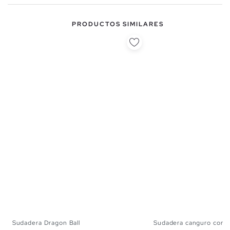
PRODUCTOS SIMILARES
Sudadera Dragon Ball
Sudadera canguro con 
XS
S
M
L
XL
S
M
L
X