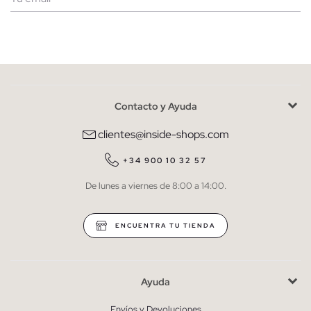
Mujer
Hombre
Contacto y Ayuda
He leído y entiendo la
política de privacidad
y acepto recibir
comunicaciones comerciales personalizadas de Inside.
clientes@inside-shops.com
QUIERO SUSCRIBIRME
+34 900 10 32 57
De lunes a viernes de 8:00 a 14:00.
* Puedes cancelar la suscripción en cualquier momento.
ENCUENTRA TU TIENDA
Ayuda
Envíos y Devoluciones