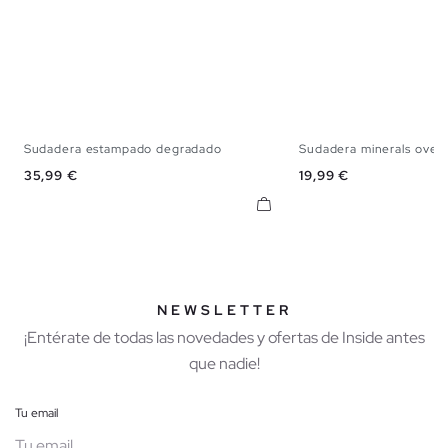
Sudadera estampado degradado
Sudadera minerals overs
XS
S
M
L
XL
XS
S
M
Precio
Precio
35,99 €
19,99 €
NEWSLETTER
¡Entérate de todas las novedades y ofertas de Inside antes
que nadie!
Tu email