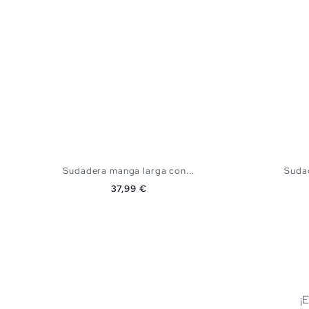
Sudadera manga larga con...
Suda
Precio
37,99 €
AÑADIR A MI CESTA
XS
S
M
L
XL
XXL
S
¡