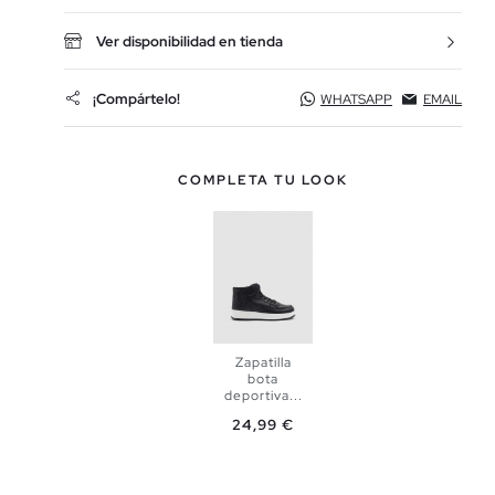
Ver disponibilidad en tienda
¡Compártelo!
WHATSAPP
EMAIL
COMPLETA TU LOOK
Zapatilla
bota
deportiva...
Precio
24,99 €
AÑADIR A