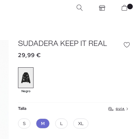
SUDADERA KEEP IT REAL
29,99 €
Negro
Talla
GUÍA
S
M
L
XL