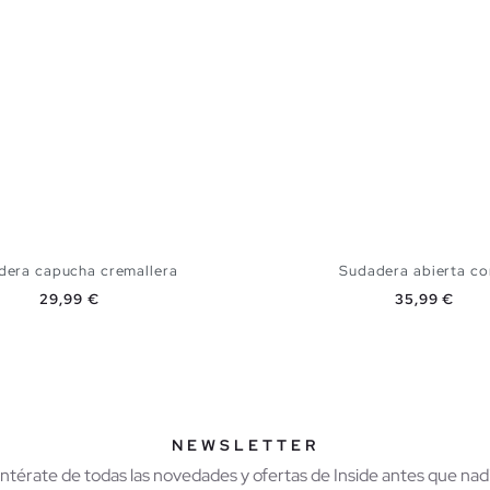
dera capucha cremallera
Sudadera abierta con
Precio
Precio
29,99 €
35,99 €
AÑADIR A MI CESTA
AÑADIR A MI CES
M
L
XL
XXL
XS
S
M
L
XL
NEWSLETTER
Entérate de todas las novedades y ofertas de Inside antes que nadi