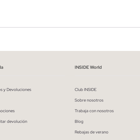
r
Hombre
ído y entiendo la
política de privacidad
y acepto recibir comunicaciones co
alizadas de Inside.
da
INSIDE World
QUIERO SUSCRIBIRME
os y Devoluciones
Club INSIDE
* Puedes cancelar la suscripción en cualquier momento.
Sobre nosotros
ociones
Trabaja con nosotros
itar devolución
Blog
Rebajas de verano