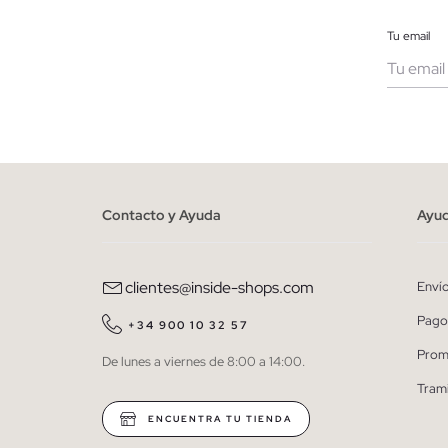
Tu email
Muje
He le
person
Contacto y Ayuda
Ayu
clientes@inside-shops.com
Enví
Pago
+34 900 10 32 57
Prom
De lunes a viernes de 8:00 a 14:00.
Tram
ENCUENTRA TU TIENDA