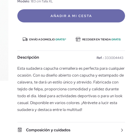
Modelo
: 183 cm Talla XL
AÑADIR A MI CESTA
ENVÍO A DOMICILIO
GRATIS*
RECOGER EN TIENDA
GRATIS
Descripción
Ref. :
333004443
Esta sudadera capucha cremallera es perfecta para cualquier
ocasión. Con su diseño abierto con capucha y estampado de
calavera, te dará un estilo único y atrevido. Fabricada con
tejido de felpa, proporciona comodidad y calidez durante
todo el día. Ideal para actividades deportivas o para un look
casual. Disponible en varios colores. ¡Atrévete a lucir esta
sudadera y destaca entre la multitud!
Composición y cuidados