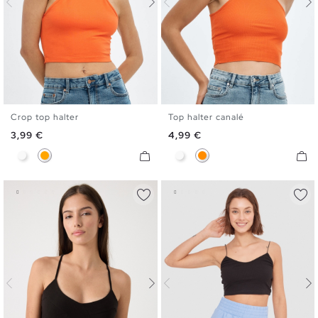
Crop top halter
Top halter canalé
XS
S
M
L
XS
S
M
L
Precio
Precio
3,99 €
4,99 €
Blanco
Naranja
Blanco
Naranja Oscuro