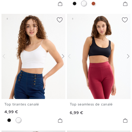
Negro
Blanco
Marrón Caldera
Top tirantes canalé
Top seamless de canalé
XS
S
M
L
S
M
L
Precio
4,99 €
Precio
6,99 €
Negro
Blanco