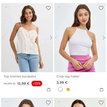
Top tirantes bordados
Crop top halter
XS
S
M
L
XL
XS
S
M
L
Precio
3,99 €
Precio base
Precio
14,99 €
12,99 €
-13%
Blanco
Naranja