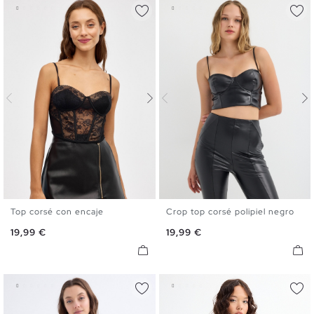
Top corsé con encaje
Crop top corsé polipiel negro
S
M
L
S
M
L
Precio
Precio
19,99 €
19,99 €