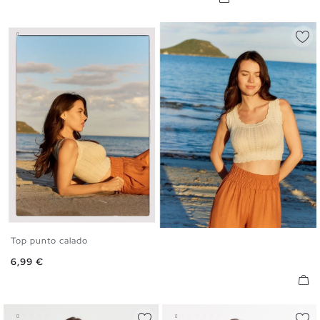
Top punto calado
S
M
L
Precio
6,99 €