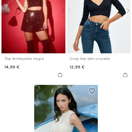
Top lentejuelas negro
Crop top slim cruzado
S
M
L
XS
S
M
L
Precio
Precio
14,99 €
12,99 €