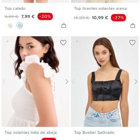
Top calado
Top tirantes volantes arena
S
M
L
XS
S
M
L
XL
Precio base
Precio
9,99 €
7,99 €
-20%
Precio base
Precio
14,99 €
10,99 €
-27%
Arena
Azul Claro
Top volantes nido de abeja
Top Bustier Satinado
XS
S
M
L
XL
XS
S
M
L