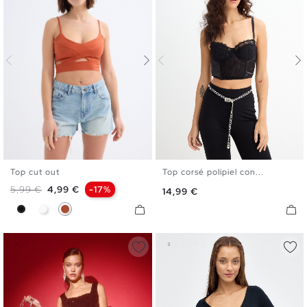
Top cut out
Top corsé polipiel con...
XS
S
M
L
S
M
L
Precio base
Precio
5,99 €
4,99 €
-17%
Precio
14,99 €
Negro
Blanco
Marrón Caldera