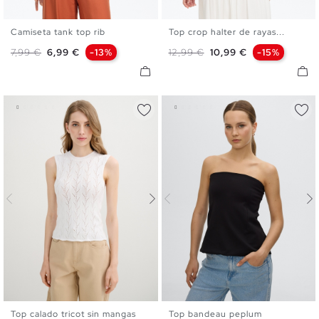
Camiseta tank top rib
Top crop halter de rayas...
XS
S
M
L
XS
S
M
L
Precio base
Precio
Precio base
Precio
7,99 €
6,99 €
-13%
12,99 €
10,99 €
-15%
Top calado tricot sin mangas
Top bandeau peplum