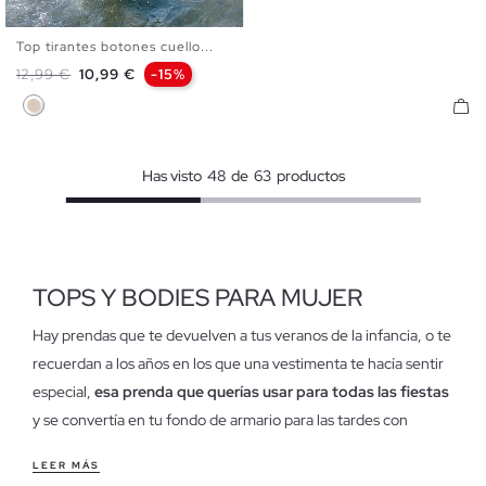
Top tirantes botones cuello...
XS
S
M
L
Precio base
Precio
12,99 €
10,99 €
-15%
Blanco Roto
Has visto
48
de
63
productos
TOPS Y BODIES PARA MUJER
Hay prendas que te devuelven a tus veranos de la infancia, o te
recuerdan a los años en los que una vestimenta te hacía sentir
especial,
esa prenda que querías usar para todas las fiestas
y se convertía en tu fondo de armario para las tardes con
amigas.
LEER MÁS
Los tops se han hecho hueco en nuestros roperos y han