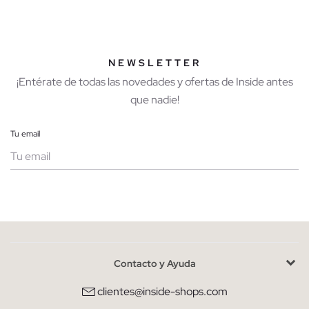
NEWSLETTER
¡Entérate de todas las novedades y ofertas de Inside antes
que nadie!
Tu email
Mujer
Hombre
Contacto y Ayuda
He leído y entiendo la
política de privacidad
y acepto recibir
comunicaciones comerciales personalizadas de Inside.
clientes@inside-shops.com