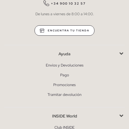
QUIERO SUSCRIBIRME
+34 900 10 32 57
De lunes a viernes de 8:00 a 14:00.
* Puedes cancelar la suscripción en cualquier momento.
ENCUENTRA TU TIENDA
Ayuda
Envíos y Devoluciones
Pago
Promociones
Tramitar devolución
INSIDE World
Club INSIDE