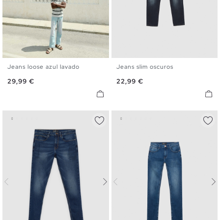
Jeans loose azul lavado
Jeans slim oscuros
36
38
40
42
44
46
36
38
40
42
44
46
Precio
Precio
29,99 €
22,99 €