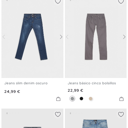
Jeans slim denim oscuro
Jeans básico cinco bolsillos
36
38
40
42
44
46
36
38
40
42
44
46
Precio
22,99 €
Precio
24,99 €
Gris
Negro
Camel