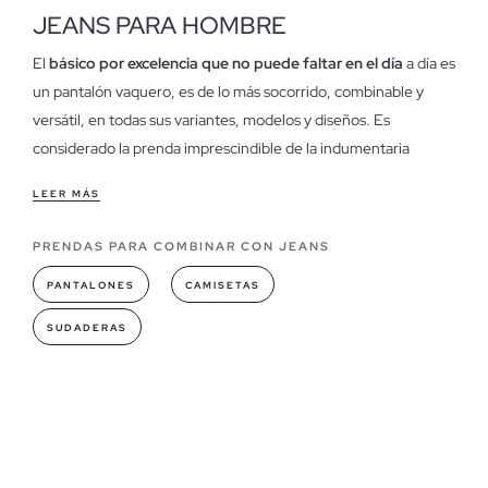
JEANS PARA HOMBRE
El
básico por excelencia que no puede faltar en el día
a día es
un pantalón vaquero, es de lo más socorrido, combinable y
versátil, en todas sus variantes, modelos y diseños. Es
considerado la prenda imprescindible de la indumentaria
masculina.
LEER MÁS
Características de nuestros pantalones vaqueros de
hombre
PRENDAS PARA COMBINAR CON JEANS
Hay una infinidad de pantalones vaqueros, y para todos los
PANTALONES
CAMISETAS
gustos y estilos, a la hora de vestir son la opción preferida por
su comodidad,
su carácter atemporal
y lo bien que quedan
SUDADERAS
con cualquier tipo de prenda, si eres un amante de los
vaqueros estás en el sitio indicado, una vez pruebes nuestros
modelos de vaqueros para hombre no querrás dejar de usarlos.
Modelos de vaqueros que puedes encontrar en INSIDE
Hay un modelo de vaqueros para cada hombre, bien si eres de