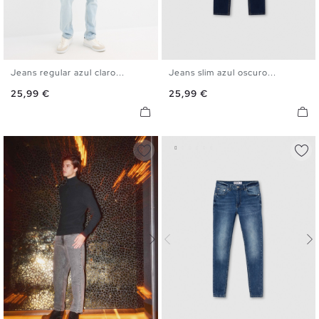
Jeans regular azul claro...
Jeans slim azul oscuro...
36
38
40
42
44
46
36
38
40
42
44
46
Precio
Precio
25,99 €
25,99 €
48