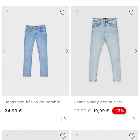
Jeans slim básico de hombre
Jeans skinny denim claro
36
38
40
42
44
46
36
38
40
42
44
46
Precio
Precio base
Precio
24,99 €
22,99 €
19,99 €
-13%
48