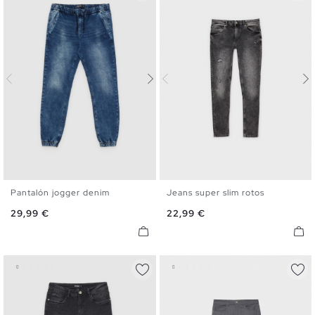
Pantalón jogger denim
Jeans super slim rotos
XS
S
M
L
XL
36
38
40
42
44
46
Precio
Precio
29,99 €
22,99 €