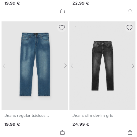
Precio
Precio
19,99 €
22,99 €
48
Jeans regular básicos...
Jeans slim denim gris
36
38
40
42
44
46
36
38
40
42
44
46
Precio
Precio
19,99 €
24,99 €
48
48