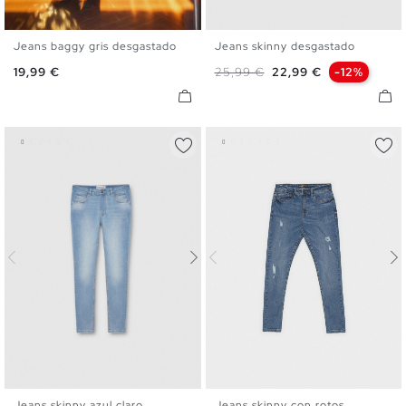
Jeans baggy gris desgastado
Jeans skinny desgastado
38
40
42
44
36
38
40
42
44
46
Precio
Precio base
Precio
19,99 €
25,99 €
22,99 €
-12%
Jeans skinny azul claro
Jeans skinny con rotos