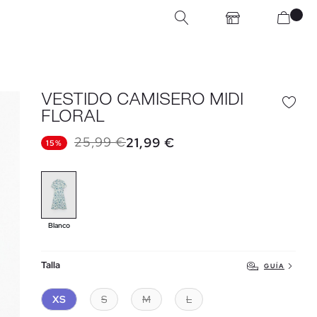
VESTIDO CAMISERO MIDI
FLORAL
25,99 €
21,99 €
15%
Blanco
Talla
GUÍA
XS
S
M
L