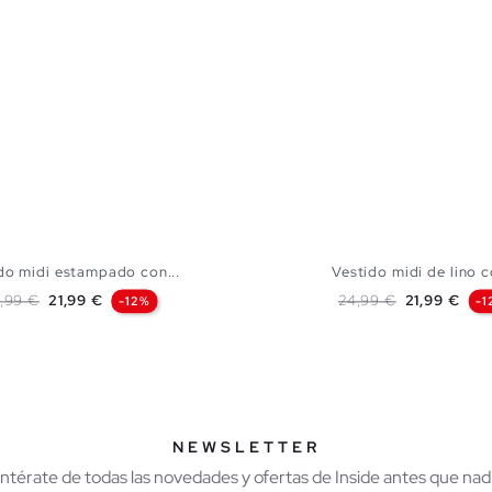
do midi estampado con...
Vestido midi de lino c
ecio base
Precio
Precio base
Precio
,99 €
21,99 €
24,99 €
21,99 €
-12%
-1
AÑADIR A MI CESTA
AÑADIR A MI CES
XS
S
M
L
XS
S
M
NEWSLETTER
Entérate de todas las novedades y ofertas de Inside antes que nadi