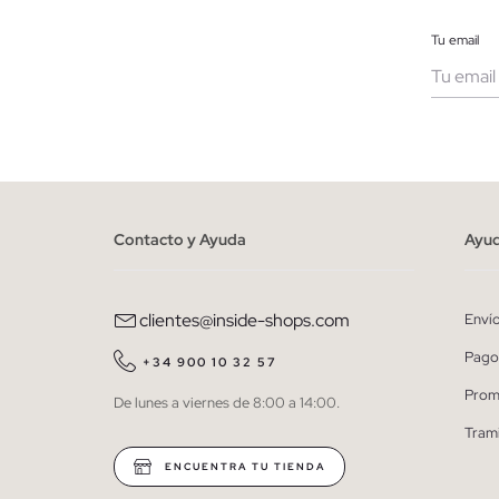
Tu email
Muje
He le
person
Contacto y Ayuda
Ayu
clientes@inside-shops.com
Enví
Pago
+34 900 10 32 57
Prom
De lunes a viernes de 8:00 a 14:00.
Tram
ENCUENTRA TU TIENDA