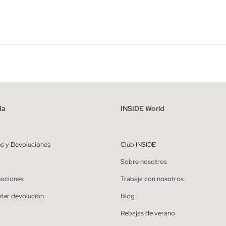
r
Hombre
ído y entiendo la
política de privacidad
y acepto recibir comunicaciones co
alizadas de Inside.
da
INSIDE World
QUIERO SUSCRIBIRME
os y Devoluciones
Club INSIDE
* Puedes cancelar la suscripción en cualquier momento.
Sobre nosotros
ociones
Trabaja con nosotros
itar devolución
Blog
Rebajas de verano