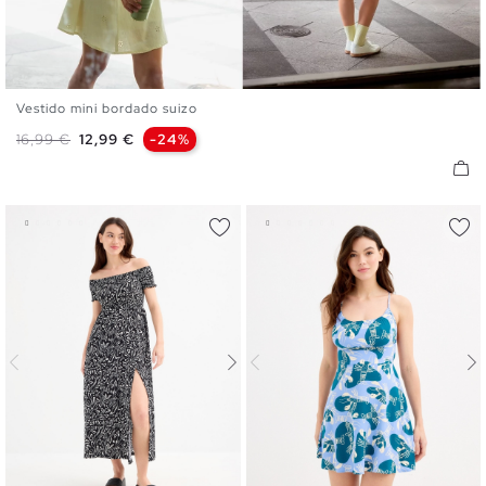
Vestido mini bordado suizo
XS
S
M
L
XL
Precio base
Precio
16,99 €
12,99 €
-24%