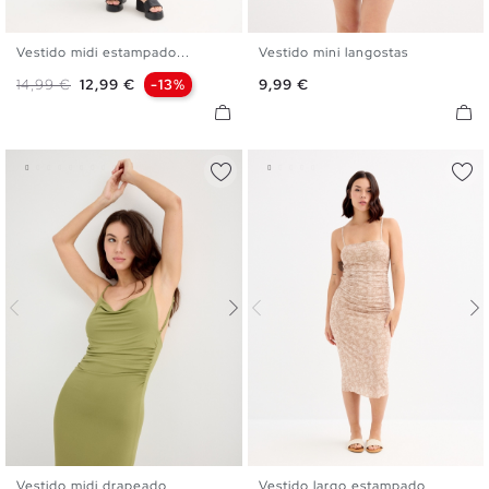
Vestido midi estampado...
Vestido mini langostas
XS
S
M
L
XL
XS
S
M
L
Precio base
Precio
Precio
14,99 €
12,99 €
-13%
9,99 €
Vestido midi drapeado
Vestido largo estampado