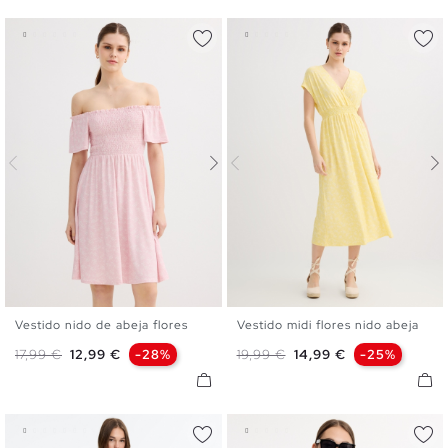
Vestido nido de abeja flores
Vestido midi flores nido abeja
XS
S
M
L
XS
S
M
L
Precio base
Precio
Precio base
Precio
17,99 €
12,99 €
-28%
19,99 €
14,99 €
-25%