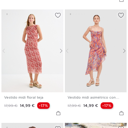
Vestido midi floral teja
Vestido midi asimétrico con...
XS
S
M
L
XS
S
M
L
Precio base
Precio
Precio base
Precio
17,99 €
14,99 €
-17%
17,99 €
14,99 €
-17%