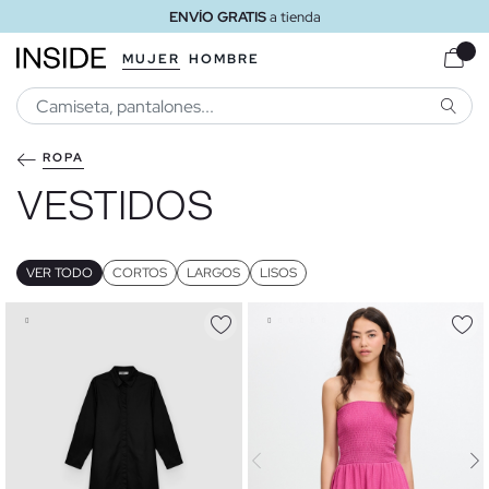
ENVÍO GRATIS
a tienda
MUJER
HOMBRE
BUSCA
ROPA
VESTIDOS
VER TODO
CORTOS
LARGOS
LISOS