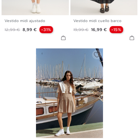
Vestido midi ajustado
Vestido midi cuello barco
XS
S
M
L
XL
XS
S
M
L
Precio base
Precio
Precio base
Precio
12,99 €
8,99 €
-31%
19,99 €
16,99 €
-15%