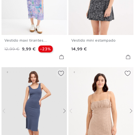
Vestido maxi tirantes...
Vestido mini estampado
S
M
L
XL
XS
S
M
L
XL
Precio base
Precio
Precio
12,99 €
9,99 €
-23%
14,99 €