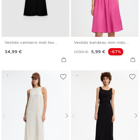
Vestido camisero midi liso...
Vestido bandeau mini nido...
S
M
L
XL
XS
S
M
L
Precio
Precio base
Precio
34,99 €
17,99 €
5,99 €
-67%