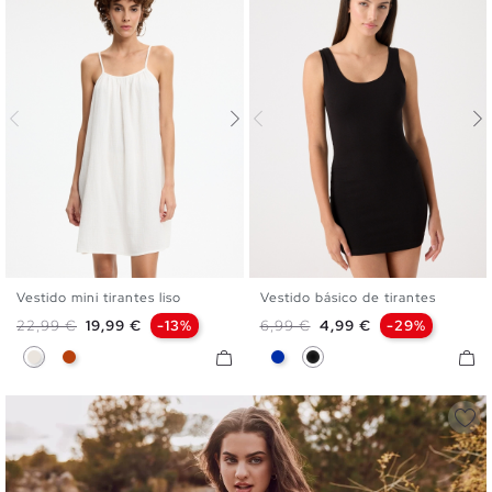
Vestido mini tirantes liso
Vestido básico de tirantes
S
M
L
XL
XS
S
M
L
XL
Precio base
Precio
Precio base
Precio
22,99 €
19,99 €
-13%
6,99 €
4,99 €
-29%
Crudo
Rojo Mineral
Azul
Negro