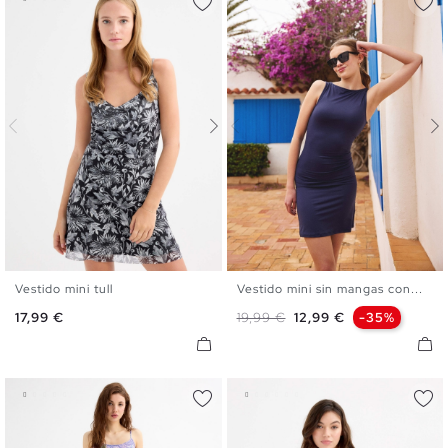
Vestido mini tull
Vestido mini sin mangas con...
XS
S
M
L
XS
S
M
L
Precio
Precio base
Precio
17,99 €
19,99 €
12,99 €
-35%