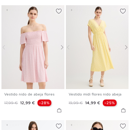
Vestido nido de abeja flores
Vestido midi flores nido abeja
XS
S
M
L
XS
S
M
L
Precio base
Precio
Precio base
Precio
17,99 €
12,99 €
-28%
19,99 €
14,99 €
-25%