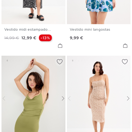
Vestido midi estampado...
Vestido mini langostas
XS
S
M
L
XL
XS
S
M
L
Precio base
Precio
Precio
14,99 €
12,99 €
-13%
9,99 €