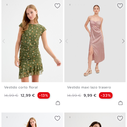
Vestido corto floral
Vestido maxi lazo trasero
XS
S
M
L
XL
XS
S
M
L
Precio base
Precio
Precio base
Precio
14,99 €
12,99 €
-13%
14,99 €
9,99 €
-33%