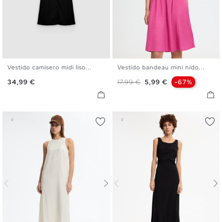
Vestido camisero midi liso...
Vestido bandeau mini nido...
S
M
L
XL
XS
S
M
L
Precio
Precio base
Precio
34,99 €
17,99 €
5,99 €
-67%