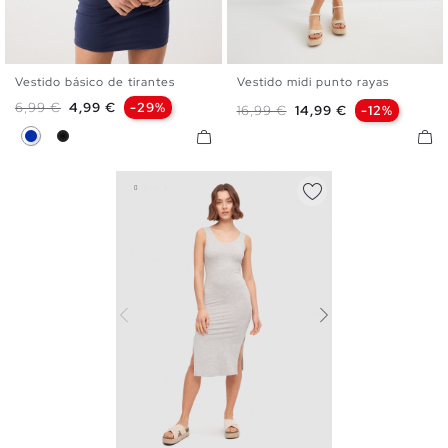
Vestido básico de tirantes
Vestido midi punto rayas
XS
S
M
L
XL
XS
S
M
L
Precio base
Precio
6,99 €
4,99 €
-29%
Precio base
Precio
16,99 €
14,99 €
-12%
Azul
Negro