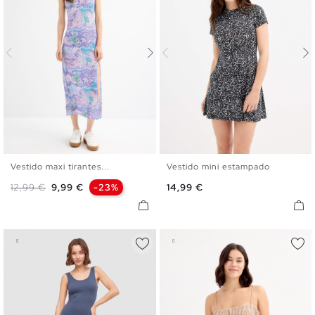
Vestido maxi tirantes...
Vestido mini estampado
S
M
L
XL
XS
S
M
L
XL
Precio base
Precio
Precio
12,99 €
9,99 €
-23%
14,99 €