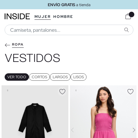
ENVÍO GRATIS
a tienda
MUJER
HOMBRE
BUSCA
ROPA
VESTIDOS
VER TODO
CORTOS
LARGOS
LISOS