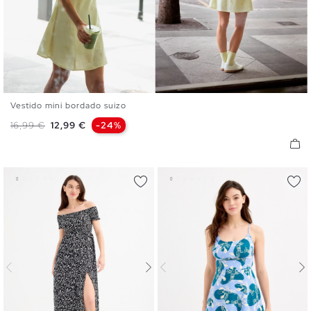
Vestido mini bordado suizo
XS
S
M
L
XL
Precio base
Precio
16,99 €
12,99 €
-24%