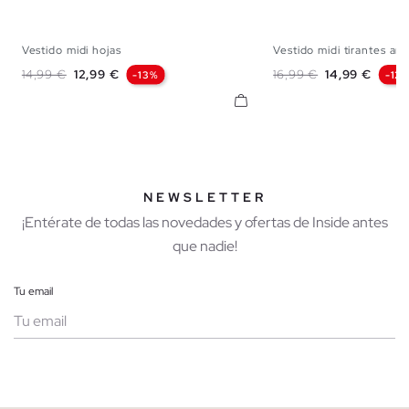
Vestido midi hojas
Vestido midi tirantes ar
XS
S
M
L
XL
S
M
Precio base
Precio
Precio base
Precio
14,99 €
12,99 €
16,99 €
14,99 €
-13%
-12
NEWSLETTER
¡Entérate de todas las novedades y ofertas de Inside antes
que nadie!
Tu email
Mujer
Hombre