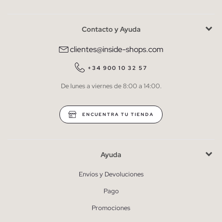
Contacto y Ayuda
He leído y entiendo la
política de privacidad
y acepto recibir
comunicaciones comerciales personalizadas de Inside.
clientes@inside-shops.com
QUIERO SUSCRIBIRME
+34 900 10 32 57
De lunes a viernes de 8:00 a 14:00.
* Puedes cancelar la suscripción en cualquier momento.
ENCUENTRA TU TIENDA
Ayuda
Envíos y Devoluciones
Pago
Promociones