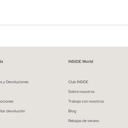
r
Hombre
ído y entiendo la
política de privacidad
y acepto recibir comunicaciones co
alizadas de Inside.
da
INSIDE World
QUIERO SUSCRIBIRME
os y Devoluciones
Club INSIDE
* Puedes cancelar la suscripción en cualquier momento.
Sobre nosotros
ociones
Trabaja con nosotros
itar devolución
Blog
Rebajas de verano