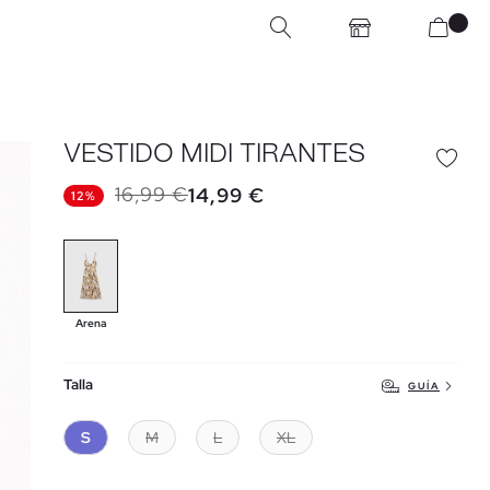
VESTIDO MIDI TIRANTES
16,99 €
14,99 €
12%
Arena
Talla
GUÍA
S
M
L
XL