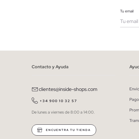
Tu email
Muje
He le
person
Contacto y Ayuda
Ayu
clientes@inside-shops.com
Enví
Pago
+34 900 10 32 57
Prom
De lunes a viernes de 8:00 a 14:00.
Tram
ENCUENTRA TU TIENDA