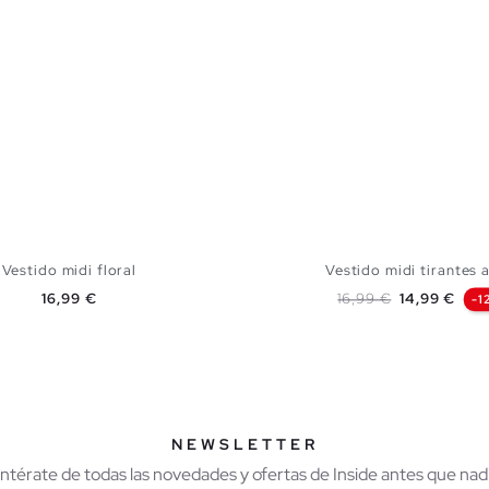
Vestido midi floral
Vestido midi tirantes 
Precio
Precio base
Precio
16,99 €
16,99 €
14,99 €
-1
AÑADIR A MI CESTA
AÑADIR A MI CES
XS
S
M
L
S
M
L
NEWSLETTER
Entérate de todas las novedades y ofertas de Inside antes que nadi