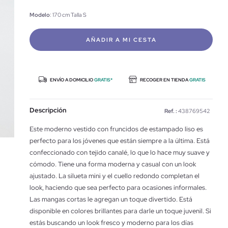
Modelo
: 170 cm Talla S
AÑADIR A MI CESTA
ENVÍO A DOMICILIO
GRATIS*
RECOGER EN TIENDA
GRATIS
Descripción
Ref. :
438769542
Este moderno vestido con fruncidos de estampado liso es
perfecto para los jóvenes que están siempre a la última. Está
confeccionado con tejido canalé, lo que lo hace muy suave y
cómodo. Tiene una forma moderna y casual con un look
ajustado. La silueta mini y el cuello redondo completan el
look, haciendo que sea perfecto para ocasiones informales.
Las mangas cortas le agregan un toque divertido. Está
disponible en colores brillantes para darle un toque juvenil. Si
estás buscando un look fresco y moderno para los días