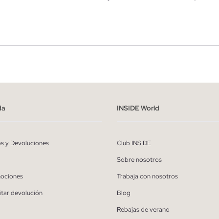
r
Hombre
ído y entiendo la
política de privacidad
y acepto recibir comunicaciones co
alizadas de Inside.
da
INSIDE World
QUIERO SUSCRIBIRME
os y Devoluciones
Club INSIDE
* Puedes cancelar la suscripción en cualquier momento.
Sobre nosotros
ociones
Trabaja con nosotros
itar devolución
Blog
Rebajas de verano