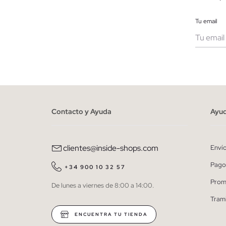
Tu email
Muje
He le
person
Contacto y Ayuda
Ayu
clientes@inside-shops.com
Enví
Pago
+34 900 10 32 57
Prom
De lunes a viernes de 8:00 a 14:00.
Tram
ENCUENTRA TU TIENDA