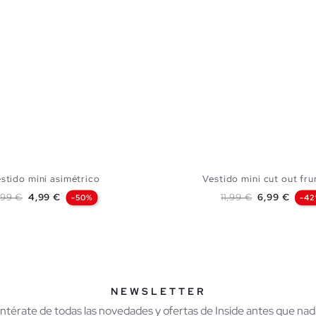
stido mini asimétrico
Vestido mini cut out fr
recio base
Precio
Precio base
Precio
,99 €
4,99 €
11,99 €
6,99 €
-50%
-4
AÑADIR A MI CESTA
AÑADIR A MI CES
XS
S
M
L
XS
S
M
NEWSLETTER
Entérate de todas las novedades y ofertas de Inside antes que nadi