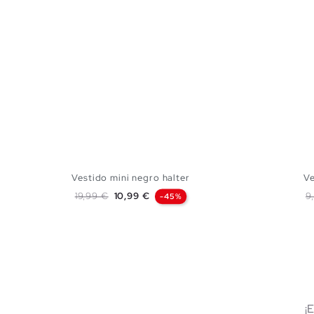
Vestido mini negro halter
Ve
Precio base
Precio
P
19,99 €
10,99 €
9
-45%
AÑADIR A MI CESTA
XS
S
M
L
¡