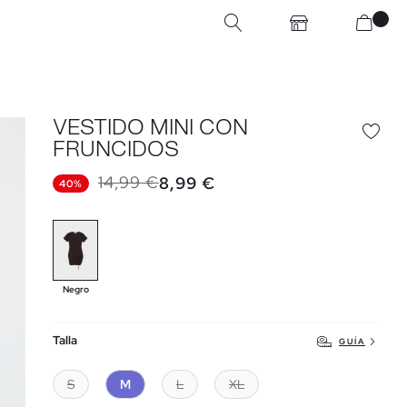
VESTIDO MINI CON
FRUNCIDOS
14,99 €
8,99 €
40%
Negro
Talla
GUÍA
S
M
L
XL