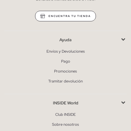
* Puedes cancelar la suscripción en cualquier momento.
ENCUENTRA TU TIENDA
Ayuda
Envíos y Devoluciones
Pago
Promociones
Tramitar devolución
INSIDE World
Club INSIDE
Sobre nosotros