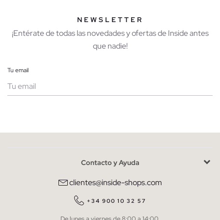
NEWSLETTER
¡Entérate de todas las novedades y ofertas de Inside antes
que nadie!
Tu email
Mujer
Hombre
Contacto y Ayuda
He leído y entiendo la
política de privacidad
y acepto recibir
comunicaciones comerciales personalizadas de Inside.
clientes@inside-shops.com
QUIERO SUSCRIBIRME
+34 900 10 32 57
De lunes a viernes de 8:00 a 14:00.