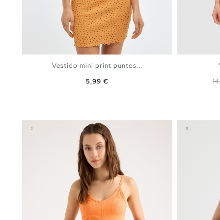
Vestido mini print puntos...
Precio
Pr
5,99 €
14
AÑADIR A MI CESTA
XS
S
M
L