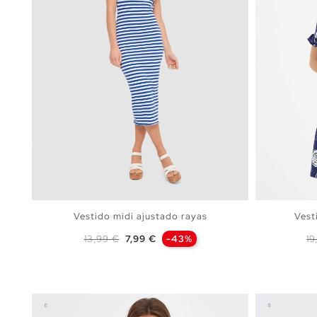
Vestido midi ajustado rayas
Vest
Precio base
Precio
Pr
13,99 €
7,99 €
-43%
19
AÑADIR A MI CESTA
XS
S
M
L