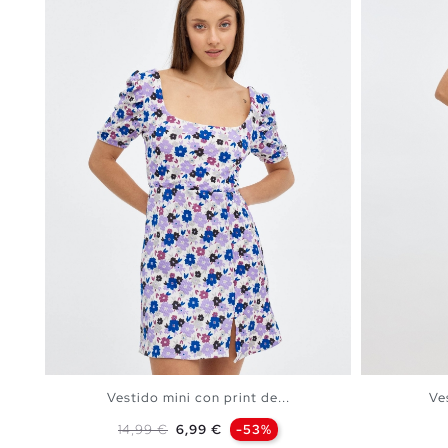
Vestido mini con print de...
Ve
Precio base
Precio
14,99 €
6,99 €
-53%