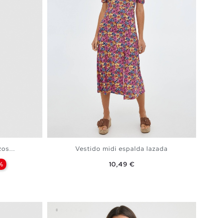
os...
Vestido midi espalda lazada
Precio
%
10,49 €
A
AÑADIR A MI CESTA
S
M
L
XL