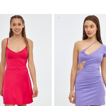
AÑADIR A MI CESTA
AÑADIR A MI CEST
S
M
L
S
M
L