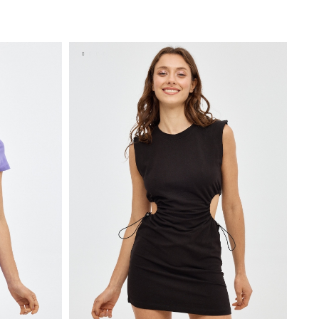
A
AÑADIR A MI CESTA
XS
S
M
L