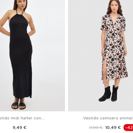
stido midi halter con...
Vestido camisero animal
Precio
Precio base
Precio
9,49 €
17,99 €
10,49 €
-4