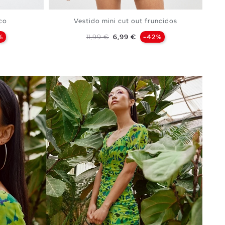
ico
Vestido mini cut out fruncidos
Precio base
Precio
%
11,99 €
6,99 €
-42%
A
AÑADIR A MI CESTA
XS
S
M
L