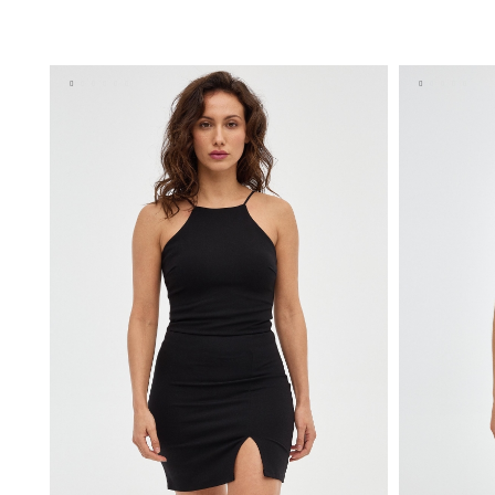
AÑADIR A MI CESTA
XS
S
M
L