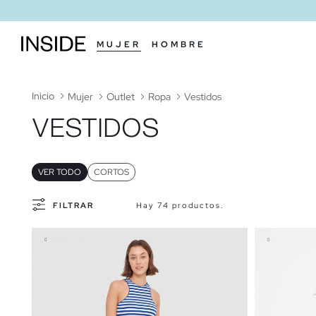
MUJER
HOMBRE
Inicio
Mujer
Outlet
Ropa
Vestidos
VESTIDOS
VER TODO
CORTOS
FILTRAR
Hay 74 productos.