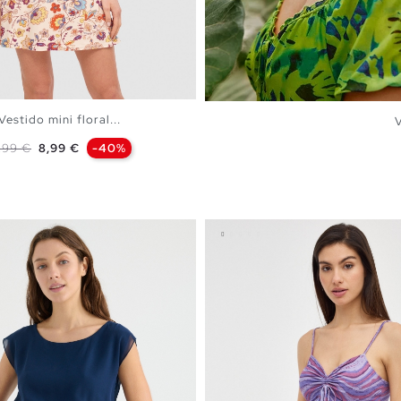
Vestido mini floral...
V
ecio base
Precio
,99 €
8,99 €
-40%
AÑADIR A MI CESTA
XS
S
M
L