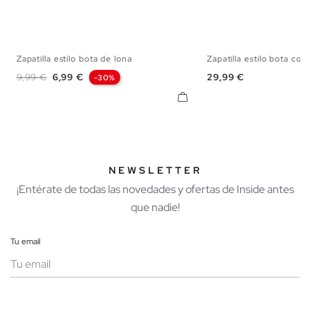
Zapatilla estilo bota de lona
Zapatilla estilo bota con.
39
40
41
42
43
44
45
39
40
41
42
Precio base
Precio
Precio
9,99 €
6,99 €
29,99 €
-30%
NEWSLETTER
¡Entérate de todas las novedades y ofertas de Inside antes
que nadie!
Tu email
Mujer
Hombre