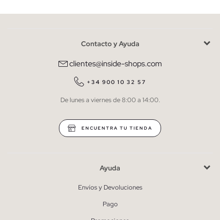
Contacto y Ayuda
He leído y entiendo la
política de privacidad
y acepto recibir
comunicaciones comerciales personalizadas de Inside.
clientes@inside-shops.com
QUIERO SUSCRIBIRME
+34 900 10 32 57
De lunes a viernes de 8:00 a 14:00.
* Puedes cancelar la suscripción en cualquier momento.
ENCUENTRA TU TIENDA
Ayuda
Envíos y Devoluciones
Pago